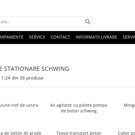
HIPAMENTE
SERVICII
CONTACT
INFORMATII LIVRARE
SERVI
 STATIONARE SCHWING
1-
24
din
36
produse
siune inel de uzura
Ax agitator cu palete pompa
Minge
de beton schwing
 beton 45 grade
Teava transport beton