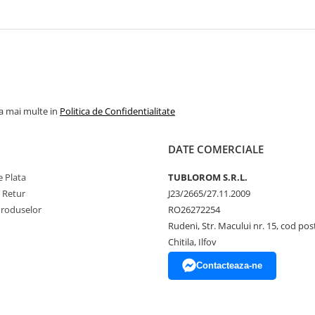
la mai multe in
Politica de Confidentialitate
DATE COMERCIALE
 Plata
TUBLOROM S.R.L.
e Retur
J23/2665/27.11.2009
Produselor
RO26272254
Rudeni, Str. Macului nr. 15, cod pos
Chitila, Ilfov
Contacteaza-ne