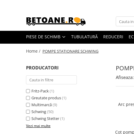
Piese de schimb
PIESE AUTOBETONIERE
PIESE DE SCHIMB
TUBULATURĂ
REDUCERI
EC
AUTOBETONIERE STETTER
AUTOBETONIERE LIEBHERR
Home /
POMPE STATIONARE SCHWING
AUTOBETONIERE CIFA
POMPE
PRODUCATORI
AUTOBETONIERE KARENA
AUTOBETONIERE INTERMIX
Afiseaza:
AUTOBETONIERE PUTZMEISTER
Fritz-Pack
(1)
RECICLATOARE BETON STETTER
Greutate produs
(1)
AUTOPOMPE SCHWING
Arc pre
Multimarcă
(9)
POMPE STATIONARE SCHWING
Schwing
(50)
Schwing Stetter
(1)
PIESE MALAXOARE BHS-
SONTHOFEN
Vezi mai multe
Cot pompa de
PIESE POMPE CIFA