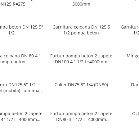
DN125 R=275
3000mm
ompa beton DN 125 5"
Garnitura coloana DN 125 5
Garnitur
1/2
1/2 pompa beton
1/
a coloana DN 80 4 "
Furtun pompa beton 2 capete
Minge
ompa beton
DN100 4 " 1/2 L=4000mm
tura DN125 5" 1/2
Colier DN75 3" 1/4 (DN80)
Fla
t (mobila) cu inima -
Multimarcă
ompa beton 2 capete
Furtun pompa beton 2 capete
Och
mm
DN80 3 " 1/2 L=4000mm
Pompe beton
Pompe beton