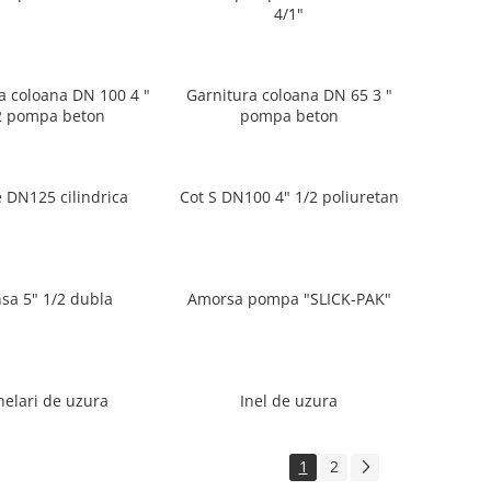
4/1"
a coloana DN 100 4 "
Garnitura coloana DN 65 3 "
2 pompa beton
pompa beton
 DN125 cilindrica
Cot S DN100 4" 1/2 poliuretan
nsa 5" 1/2 dubla
Amorsa pompa "SLICK-PAK"
elari de uzura
Inel de uzura
1
2