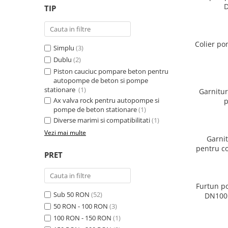
TIP
PIESE PUTZMEISTER
PIESE WAITZNGER
STATII DE BETOANE LIEBHERR
Colier p
Simplu
(3)
STATII DE BETOANE STETTER
Dublu
(2)
Piston cauciuc pompare beton pentru
autopompe de beton si pompe
stationare
(1)
Garnitur
Ax valva rock pentru autopompe si
p
pompe de beton stationare
(1)
Diverse marimi si compatibilitati
(1)
Vezi mai multe
Garni
pentru co
PRET
Furtun p
Sub 50 RON
(52)
DN100 4" 1/2 L=4000
50 RON - 100 RON
(3)
100 RON - 150 RON
(1)