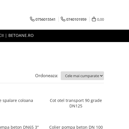
0756015541
0740101959
0,00
CII | BETOANE.RO
Ordoneaza:
 spalare coloana
Cot otel transport 90 grade
DN125
Colier pompa beton DN65 3"
Colier pompa beton DN 100