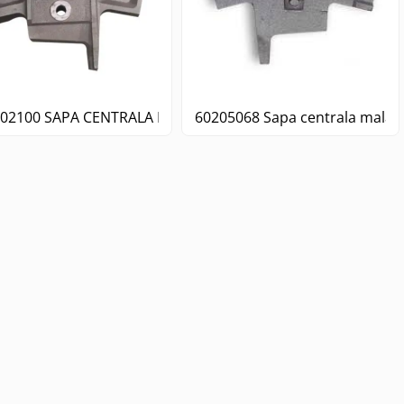
blu
02100 SAPA CENTRALA MALAXOR BHS DKXS 2.0
60205068 Sapa centrala malax