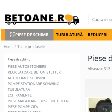
Piese de schimb
PIESE AUTOBETONIERE
AUTOBETONIERE STETTER
PIESE DE SCHIMB
TUBULATURĂ
REDUCERI
AUTOBETONIERE LIEBHERR
Home /
Toate produsele
AUTOBETONIERE CIFA
Piese 
AUTOBETONIERE KARENA
Piese de schimb
AUTOBETONIERE INTERMIX
PIESE AUTOBETONIERE
Afiseaza:
313-
AUTOBETONIERE PUTZMEISTER
RECICLATOARE BETON STETTER
AUTOPOMPE SCHWING
RECICLATOARE BETON STETTER
POMPE STATIONARE SCHWING
AUTOPOMPE SCHWING
TUBULATURA
POMPE STATIONARE SCHWING
ECHIPAMENTE
PIESE MALAXOARE BHS-
PIESE MALAXOARE BHS-SONTHOFEN
SONTHOFEN
PIESE POMPE CIFA
PIESE POMPE CIFA