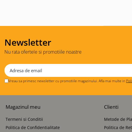
Newsletter
Nu rata ofertele si promotiile noastre
Vreau sa primesc newsletter cu promotiile magazinului. Afla mai multe in
Pol
Magazinul meu
Clienti
Termeni si Conditii
Metode de Pla
Politica de Confidentialitate
Politica de Re