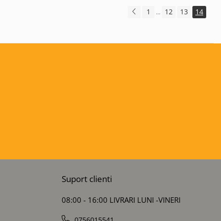
1
12
13
14
...
Suport clienti
08:00 - 16:00 LIVRARI LUNI -VINERI
0756015541