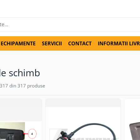
ECHIPAMENTE
SERVICII
CONTACT
INFORMATII LIV
de schimb
317
din
317
produse