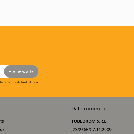
itica de Confidentialitate
Date comerciale
ta
TUBLOROM S.R.L.
tur
J23/2665/27.11.2009