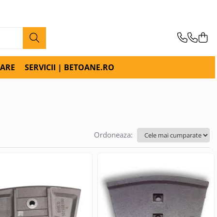
RARE
SERVICII | BETOANE.RO
Ordoneaza: