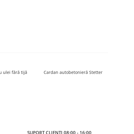
u ulei fără tijă
Cardan autobetonieră Stetter
Cot cu p
SUPORT CLIENTI
08:00 - 16:00