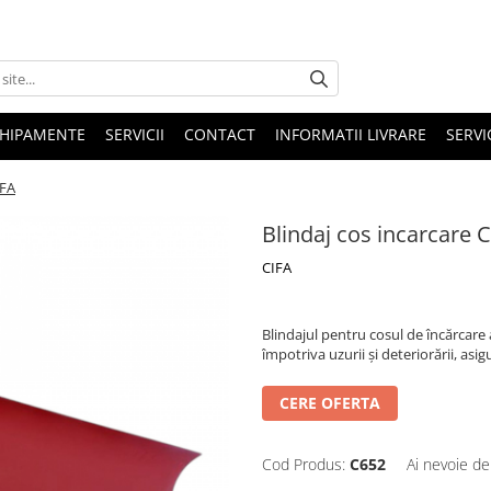
HIPAMENTE
SERVICII
CONTACT
INFORMATII LIVRARE
SERVI
IFA
Blindaj cos incarcare 
CIFA
Blindajul pentru cosul de încărcare
împotriva uzurii și deteriorării, as
CERE OFERTA
Cod Produs:
C652
Ai nevoie de