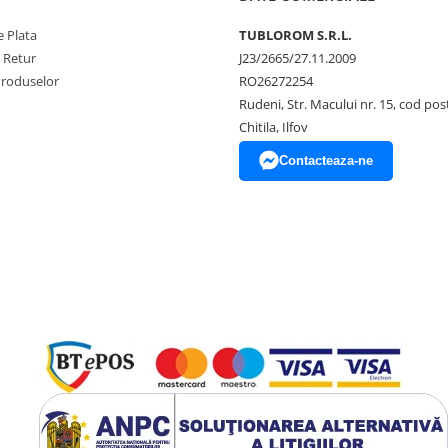
 Plata
TUBLOROM S.R.L.
e Retur
J23/2665/27.11.2009
Produselor
RO26272254
Rudeni, Str. Macului nr. 15, cod pos
Chitila, Ilfov
Contacteaza-ne