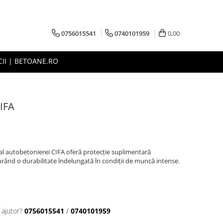
0756015541
0740101959
0,00
CII | BETOANE.RO
CIFA
 al autobetonierei CIFA oferă protecție suplimentară
igurând o durabilitate îndelungată în condiții de muncă intense.
 ajutor?
0756015541
/
0740101959