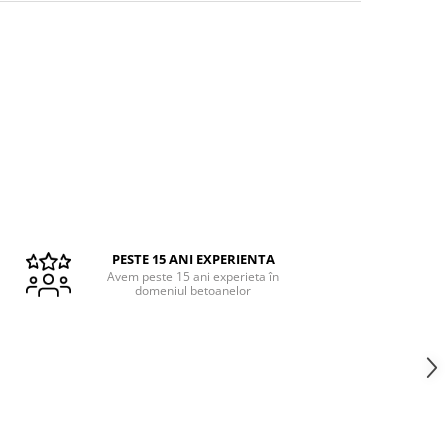
PESTE 15 ANI EXPERIENTA
Avem peste 15 ani experieta în
domeniul betoanelor