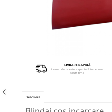
PIESE PUTZMEISTER
PIESE WAITZNGER
STATII DE BETOANE LIEBHERR
STATII DE BETOANE STETTER
LIVRARE RAPIDĂ
Comanda ta este expediată în cel mai
scurt timp
Descriere
Blindaj cos incarcare