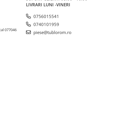
LIVRARI LUNI -VINERI
0756015541
0740101959
tal 077046
piese@tublorom.ro