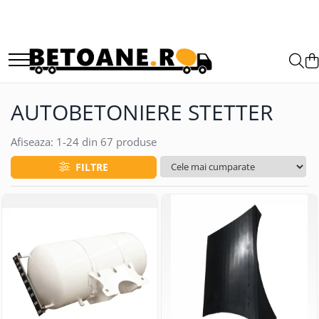
PIESE AUTOBETONIERE
AUTOBETONIERE STETTER
AUTOBETONIERE LIEBHERR
AUTOBETONIERE STETTER
AUTOBETONIERE CIFA
AUTOBETONIERE KARENA
Afiseaza:
1-
24
din
67
produse
AUTOBETONIERE INTERMIX
FILTRE
AUTOBETONIERE PUTZMEISTER