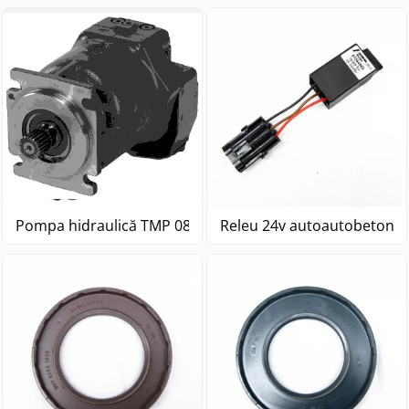
Pompa hidraulică TMP 089 NFPE24 R M N F N1
Releu 24v autoautobetonie