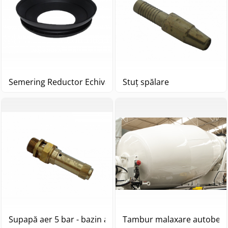
Semering Reductor Echivalent Sauer Danfoss TMG61
Stuț spălare
Supapă aer 5 bar - bazin apa
Tambur malaxare autobeton