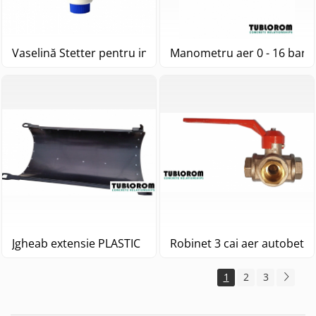
Vaselină Stetter pentru inel autobetonieră
Manometru aer 0 - 16 bar 
Jgheab extensie PLASTIC Stetter 7m3, 9m3, 10m3 L=
Robinet 3 cai aer autobeto
1
2
3