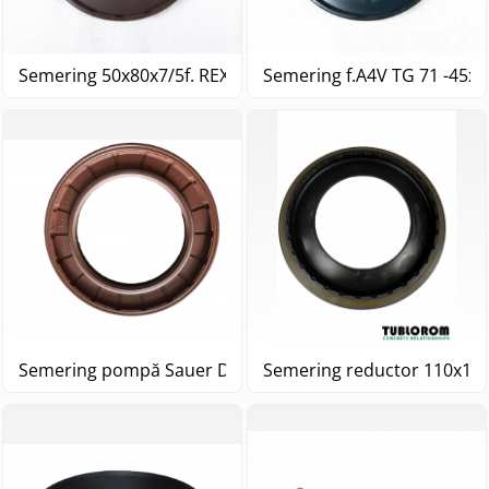
Semering 50x80x7/5f. REXROTH A4V TG90
Semering f.A4V TG 71 -
Semering reductor 110x160
Semering pompă Sauer DanfossTMP089 65x97x7.5/9.5