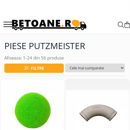
PIESE AUTOBETONIERE
AUTOBETONIERE STETTER
AUTOBETONIERE LIEBHERR
PIESE PUTZMEISTER
AUTOBETONIERE CIFA
AUTOBETONIERE KARENA
Afiseaza:
1-
24
din
56
produse
AUTOBETONIERE INTERMIX
FILTRE
AUTOBETONIERE PUTZMEISTER