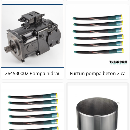
264530002 Pompa hidraulica 