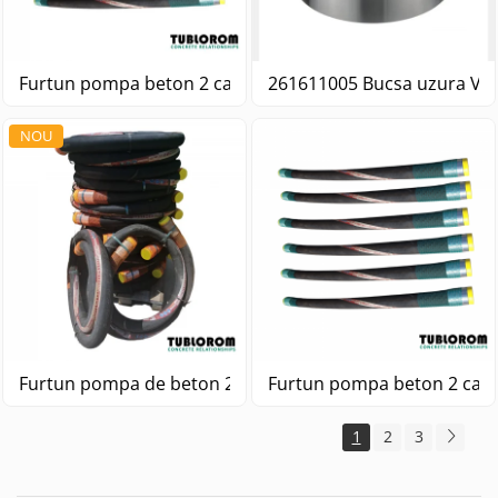
261611005 Bucsa uzura VAL
Furtun pom
NOU
Furtun pompa beton 2 cap
Furtun pompa de beton 2 capete DN65 3" 5m
1
2
3