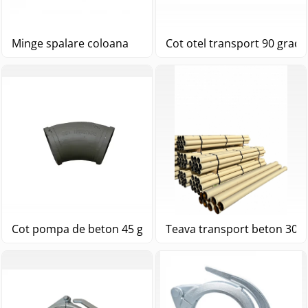
Minge spalare coloana
Cot otel transport 90 grad
Cot pompa de beton 45 grade DN125 R=275
Teava transpor