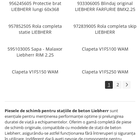
956245605 Protectie brat
933306005 Blindaj original
LIEBHERR lungi 60x368
LIEBHERR FARFURIE BMX2.25
957852505 Rola completa
972839005 Rola completa skip
statie LIEBHERR
LIEBHERR
595103005 Sapa - Malaxor
Clapeta V1FS100 WAM
Liebherr RIM 2.25
Clapeta V1FS150 WAM
Clapeta V1FS250 WAM
1
2
Piesele de schimb pentru stațiile de beton Liebherr
sunt
esențiale pentru menținerea performanței optime și prelungirea
duratei de viață a echipamentelor. Oferim o gamă completă de piese
de schimb originale, compatibile cu modelele de stații de beton
Liebherr, asigurându-se astfel funcționarea fără întreruperi și siguranța
în utilizare. Indiferent dacă aveți nevoie de componente pentru