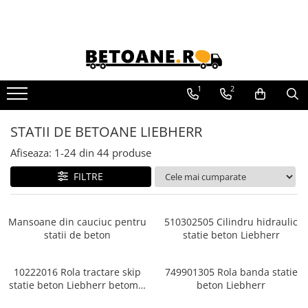
PIESE AUTOBETONIERE
AUTOBETONIERE STETTER
AUTOBETONIERE LIEBHERR
1
2
AUTOBETONIERE CIFA
STATII DE BETOANE LIEBHERR
AUTOBETONIERE KARENA
Afiseaza:
1-
24
din
44
produse
AUTOBETONIERE INTERMIX
AUTOBETONIERE PUTZMEISTER
FILTRE
Mansoane din cauciuc pentru
510302505 Cilindru hidraulic
statii de beton
statie beton Liebherr
10222016 Rola tractare skip
749901305 Rola banda statie
statie beton Liebherr betomix
beton Liebherr
ø 320 / 380 x 52 mm