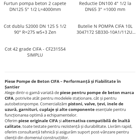
Furtun pompa beton 2 capete
Reductie DN100 4" 1/2 la
DN125 5" 1/2 L=4000mm
DN65 3" =1000 mm
Cot dublu S2000 DN 125 5 1/2
Butelie N POMPA CIFA 10L
90° R=275 w5+3 Zen
3047172 SB330-10A1/112U-
330A HYDAC
Cot 42 grade CIFA - CF231554
SIMPLU
Piese Pompe de Beton CIFA – Performanță și Fiabilitate în
Șantier
Alege dintr-o gamă variată de
piese pentru pompe de beton marca
CIFA
, potrivite atât pentru modelele staționare, cât și pentru
autobetonpompe. Comercializăm
pistoni, valve, țevi, inele de
uzură, garnituri, cuplaje și alte componente
esențiale pentru
funcționarea optimă a echipamentelor.
Oferim
piese originale CIFA
și
alternativa compatibilă de înaltă
calitate
, toate testate pentru rezistență și durabilitate. Livrăm rapid,
oferim consultanță tehnică și asigurăm suport post-vânzare pentru
clienții din domeniul construcțiilor.