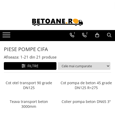
PIESE AUTOBETONIERE
AUTOBETONIERE STETTER
AUTOBETONIERE LIEBHERR
1
2
AUTOBETONIERE CIFA
PIESE POMPE CIFA
AUTOBETONIERE KARENA
Afiseaza:
1-
21
din
21
produse
AUTOBETONIERE INTERMIX
AUTOBETONIERE PUTZMEISTER
FILTRE
Cot otel transport 90 grade
Cot pompa de beton 45 grade
DN125
DN125 R=275
Teava transport beton
Colier pompa beton DN65 3"
3000mm