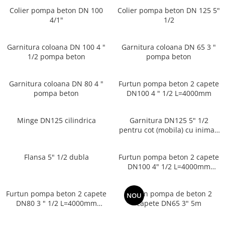
Colier pompa beton DN 100
Colier pompa beton DN 125 5"
4/1"
1/2
Garnitura coloana DN 100 4 "
Garnitura coloana DN 65 3 "
1/2 pompa beton
pompa beton
Garnitura coloana DN 80 4 "
Furtun pompa beton 2 capete
pompa beton
DN100 4 " 1/2 L=4000mm
Minge DN125 cilindrica
Garnitura DN125 5" 1/2
pentru cot (mobila) cu inima -
Multimarcă
Flansa 5" 1/2 dubla
Furtun pompa beton 2 capete
DN100 4" 1/2 L=4000mm
Pompe beton
Furtun pompa beton 2 capete
Furtun pompa de beton 2
NOU
DN80 3 " 1/2 L=4000mm
capete DN65 3" 5m
Pompe beton