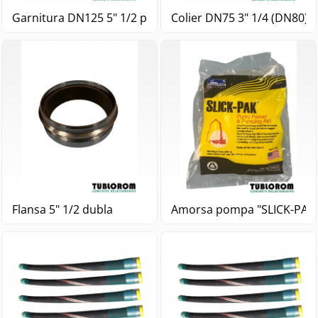
Garnitura DN125 5" 1/2 pentru cot (mobila) cu inima - M
Colier DN75 3" 1/4 (DN80)
Flansa 5" 1/2 dubla
Amorsa pompa "SLICK-PAK