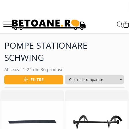
PIESE AUTOBETONIERE
AUTOBETONIERE STETTER
AUTOBETONIERE LIEBHERR
POMPE STATIONARE
AUTOBETONIERE CIFA
SCHWING
AUTOBETONIERE KARENA
AUTOBETONIERE INTERMIX
Afiseaza:
1-
24
din
36
produse
AUTOBETONIERE PUTZMEISTER
FILTRE