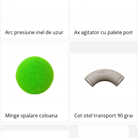
Arc presiune inel de uzura
Ax agitator cu palete pomp
Minge spalare coloana
Cot otel transport 90 grad