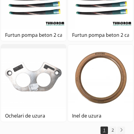
Furtun 
Ochelari de uzura
Inel de uzura
1
2