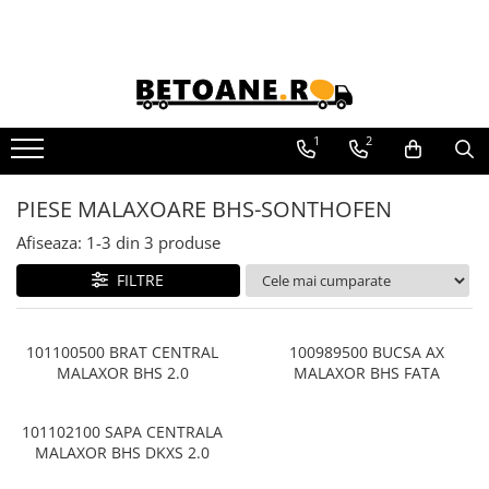
PIESE AUTOBETONIERE
AUTOBETONIERE STETTER
AUTOBETONIERE LIEBHERR
1
2
AUTOBETONIERE CIFA
PIESE MALAXOARE BHS-SONTHOFEN
AUTOBETONIERE KARENA
Afiseaza:
1-
3
din
3
produse
AUTOBETONIERE INTERMIX
AUTOBETONIERE PUTZMEISTER
FILTRE
101100500 BRAT CENTRAL
100989500 BUCSA AX
MALAXOR BHS 2.0
MALAXOR BHS FATA
101102100 SAPA CENTRALA
MALAXOR BHS DKXS 2.0