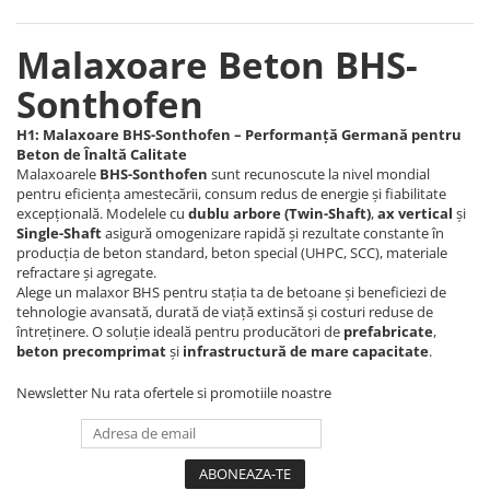
Malaxoare Beton BHS-
Sonthofen
H1: Malaxoare BHS-Sonthofen – Performanță Germană pentru
Beton de Înaltă Calitate
Malaxoarele
BHS-Sonthofen
sunt recunoscute la nivel mondial
pentru eficiența amestecării, consum redus de energie și fiabilitate
excepțională. Modelele cu
dublu arbore (Twin-Shaft)
,
ax vertical
și
Single-Shaft
asigură omogenizare rapidă și rezultate constante în
producția de beton standard, beton special (UHPC, SCC), materiale
refractare și agregate.
Alege un malaxor BHS pentru stația ta de betoane și beneficiezi de
tehnologie avansată, durată de viață extinsă și costuri reduse de
întreținere. O soluție ideală pentru producători de
prefabricate
,
beton precomprimat
și
infrastructură de mare capacitate
.
Newsletter
Nu rata ofertele si promotiile noastre