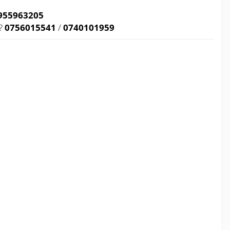
-955963205
?
0756015541
/
0740101959