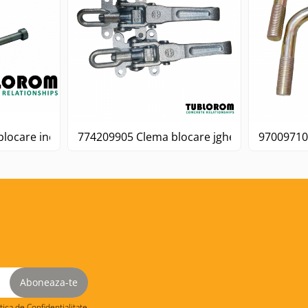
locare inel jgheab Liebherr
774209905 Clema blocare jgheab betoniera.
970097105
itica de Confidentialitate