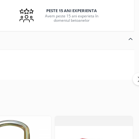
PESTE 15 ANI EXPERIENTA
Avem peste 15 ani experieta în
domeniul betoanelor