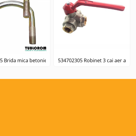
 Brida mica betoniere Liebherr - fata (piulite incluse)
534702305 Robinet 3 cai aer auto