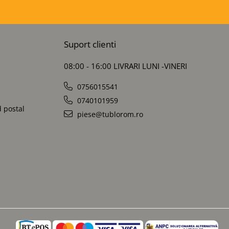
Suport clienti
08:00 - 16:00 LIVRARI LUNI -VINERI
0756015541
0740101959
d postal
piese@tublorom.ro