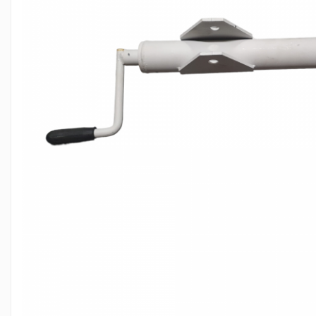
PIESE PUTZMEISTER
PIESE WAITZNGER
STATII DE BETOANE LIEBHERR
STATII DE BETOANE STETTER