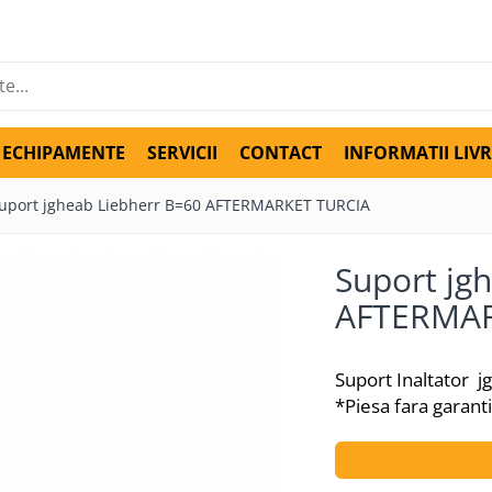
ECHIPAMENTE
SERVICII
CONTACT
INFORMATII LIV
uport jgheab Liebherr B=60 AFTERMARKET TURCIA
Suport jg
AFTERMAR
Suport Inaltator
*Piesa fara garant