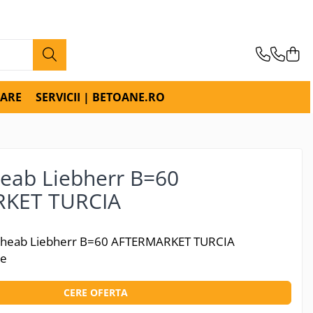
RARE
SERVICII | BETOANE.RO
heab Liebherr B=60
KET TURCIA
 jgheab Liebherr B=60 AFTERMARKET TURCIA
ie
CERE OFERTA