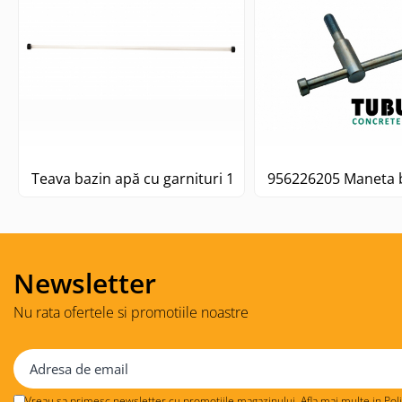
Teava bazin apă cu garnituri 12x2 x 635lg
956226205 Maneta b
Newsletter
Nu rata ofertele si promotiile noastre
Vreau sa primesc newsletter cu promotiile magazinului. Afla mai multe in
Pol