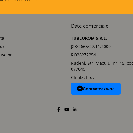
Date comerciale
ta
TUBLOROM S.R.L.
tur
J23/2665/27.11.2009
uselor
RO26272254
Rudeni, Str. Macului nr. 15, co
077046
Chitila, Ilfov
Contacteaza-ne