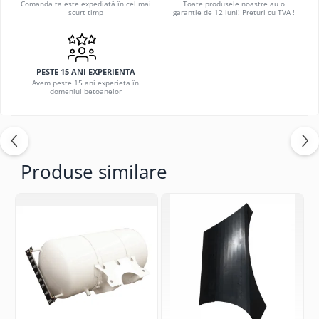
Comanda ta este expediată în cel mai
Toate produsele noastre au o
scurt timp
garanție de 12 luni! Preturi cu TVA !
PESTE 15 ANI EXPERIENTA
Avem peste 15 ani experieta în
domeniul betoanelor
Produse similare