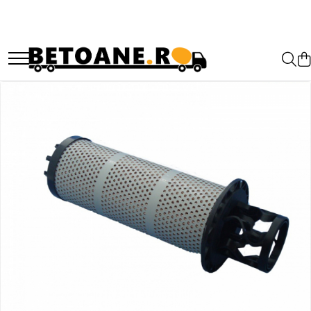
PIESE AUTOBETONIERE
AUTOBETONIERE STETTER
AUTOBETONIERE LIEBHERR
AUTOBETONIERE CIFA
AUTOBETONIERE KARENA
AUTOBETONIERE INTERMIX
AUTOBETONIERE PUTZMEISTER