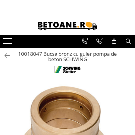
PIESE AUTOBETONIERE
AUTOBETONIERE STETTER
AUTOBETONIERE LIEBHERR
1
2
AUTOBETONIERE CIFA
10018047 Bucsa bronz cu guler pompa de
AUTOBETONIERE KARENA
beton SCHWING
AUTOBETONIERE INTERMIX
AUTOBETONIERE PUTZMEISTER