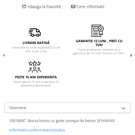
Adauga la Favorite
Cere informatii
GARANȚIE 12 LUNI , PRET CU
LIVRARE RAPIDĂ
TVA!
Comanda ta este expediată în cel
Toate produsele noastre au o
mai scurt timp
garanție de 12 luni! Preturi cu TVA !
PESTE 15 ANI EXPERIENTA
Avem peste 15 ani experieta în
domeniul betoanelor
Descriere
10018047 Bucsa bronz cu guler pompa de beton SCHWING
Informatii conformitate produs