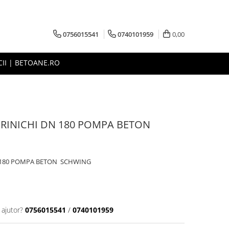
0756015541
0740101959
0,00
CII | BETOANE.RO
 RINICHI DN 180 POMPA BETON
N 180 POMPA BETON SCHWING
 ajutor?
0756015541
/
0740101959