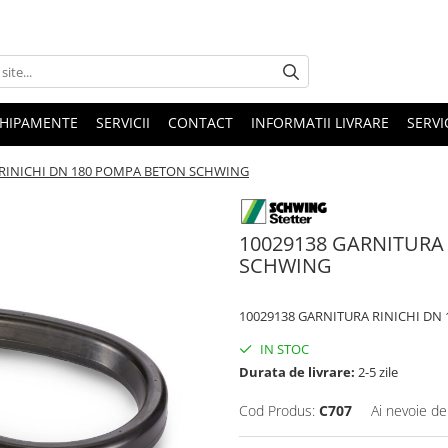
HIPAMENTE
SERVICII
CONTACT
INFORMATII LIVRARE
SERVI
 RINICHI DN 180 POMPA BETON SCHWING
10029138 GARNITURA
SCHWING
10029138 GARNITURA RINICHI D
IN STOC
Durata de livrare:
2-5 zile
Cod Produs:
C707
Ai nevoie de