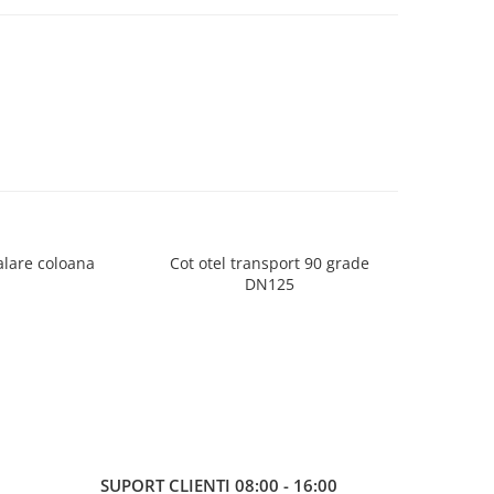
lare coloana
Cot otel transport 90 grade
Cot pompa de 
DN125
SUPORT CLIENTI
08:00 - 16:00