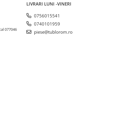
LIVRARI LUNI -VINERI
0756015541
0740101959
tal 077046
piese@tublorom.ro