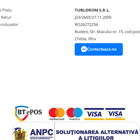
 Plata
TUBLOROM S.R.L.
e Retur
J23/2665/27.11.2009
Produselor
RO26272254
Rudeni, Str. Macului nr. 15, cod pos
Chitila, Ilfov
Contacteaza-ne