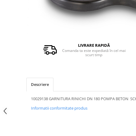
PIESE PUTZMEISTER
PIESE WAITZNGER
STATII DE BETOANE LIEBHERR
STATII DE BETOANE STETTER
LIVRARE RAPIDĂ
Comanda ta este expediată în cel mai
scurt timp
Descriere
10029138 GARNITURA RINICHI DN 180 POMPA BETON S
Informatii conformitate produs