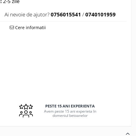
:
2-5 zile
Ai nevoie de ajutor?
0756015541
/
0740101959
Cere informatii
PESTE 15 ANI EXPERIENTA
Avem peste 15 ani experieta în
domeniul betoanelor