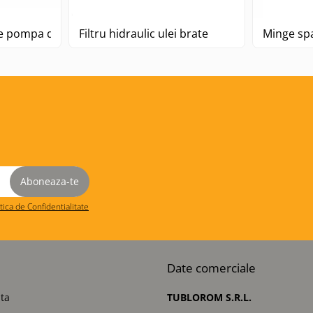
ete pompa de beton schwing
Filtru hidraulic ulei brate
Minge sp
itica de Confidentialitate
Date comerciale
ta
TUBLOROM S.R.L.