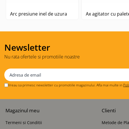
Arc presiune inel de uzura
Ax agitator cu pal
Newsletter
Nu rata ofertele si promotiile noastre
Vreau sa primesc newsletter cu promotiile magazinului. Afla mai multe in
Pol
Magazinul meu
Clienti
Termeni si Conditii
Metode de Pla