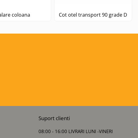
alare coloana
Cot otel transport 90 grade DN12
Suport clienti
08:00 - 16:00 LIVRARI LUNI -VINERI