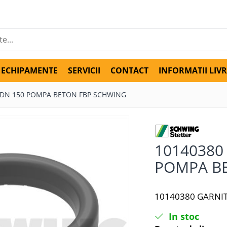
ECHIPAMENTE
SERVICII
CONTACT
INFORMATII LIV
I DN 150 POMPA BETON FBP SCHWING
10140380
POMPA B
10140380 GARNI
In stoc