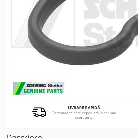
PIESE PUTZMEISTER
PIESE WAITZNGER
STATII DE BETOANE LIEBHERR
STATII DE BETOANE STETTER
LIVRARE RAPIDĂ
Comanda ta este expediată în cel mai
scurt timp
Descriere