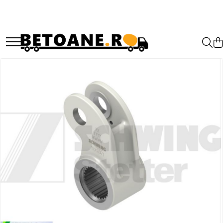
PIESE AUTOBETONIERE
AUTOBETONIERE STETTER
AUTOBETONIERE LIEBHERR
AUTOBETONIERE CIFA
AUTOBETONIERE KARENA
AUTOBETONIERE INTERMIX
AUTOBETONIERE PUTZMEISTER