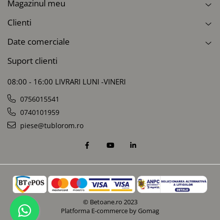
Magazinul meu
Clienti
Date comerciale
Suport clienti
08:00 - 16:00 LIVRARI LUNI -VINERI
0756015541
0740101959
piese@tublorom.ro
© Betoane.ro 2023
Platforma E-commerce by Gomag