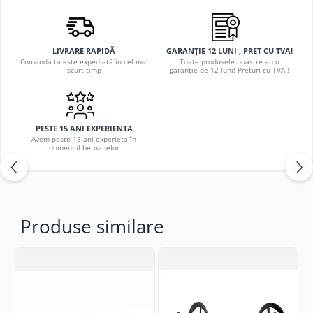
LIVRARE RAPIDĂ
GARANȚIE 12 LUNI , PRET CU TVA!
Comanda ta este expediată în cel mai
Toate produsele noastre au o
scurt timp
garanție de 12 luni! Preturi cu TVA !
PESTE 15 ANI EXPERIENTA
Avem peste 15 ani experieta în
domeniul betoanelor
Produse similare