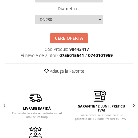
Diametru
:
CERE OFERTA
Cod Produs:
98443417
Ai nevoie de ajutor?
0756015541
/
0740101959
Adauga la Favorite
GARANȚIE 12 LUNI , PRET CU
LIVRARE RAPIDĂ
TVA!
Comanda ta este expediată în cel
Toate produsele noastre au o
mai scurt timp
garanție de 12 luni! Preturi cu TVA !