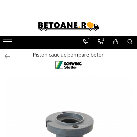
PIESE AUTOBETONIERE
AUTOBETONIERE STETTER
AUTOBETONIERE LIEBHERR
1
2
AUTOBETONIERE CIFA
Piston cauciuc pompare beton
AUTOBETONIERE KARENA
AUTOBETONIERE INTERMIX
AUTOBETONIERE PUTZMEISTER