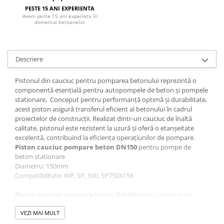
PESTE 15 ANI EXPERIENTA
Avem peste 15 ani experieta în
domeniul betoanelor
Descriere
Pistonul din cauciuc pentru pomparea betonului reprezintă o
componentă esențială pentru autopompele de beton și pompele
stationare, Conceput pentru performanță optimă și durabilitate,
acest piston asigură transferul eficient al betonului în cadrul
proiectelor de construcții. Realizat dintr-un cauciuc de înaltă
calitate, pistonul este rezistent la uzură și oferă o etanșeitate
excelentă, contribuind la eficiența operațiunilor de pompare.
Piston cauciuc pompare beton DN150
pentru pompe de
beton stationare
Diametru: 150mm
Compatibilitate: WP, SP, 500, SP750X15X
Piston cauciuc pompare beton DN180
pentru pompe de
beton stationare
Diametru: 180mm
VEZI MAI MULT
Compatibilitate: WP,SP, 750X18 ,SP1000