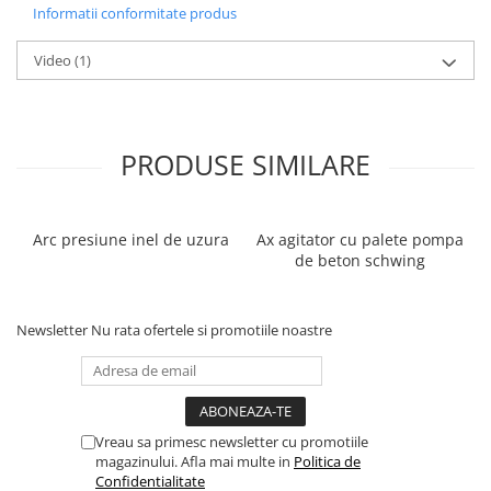
Informatii conformitate produs
Piston cauciuc pompare beton DN200
pentru autopompe de
beton
Video
(1)
Diametru: 200mm
Compatibilitate: FBP600
Piston cauciuc pompare beton DN230
pentru autopompe de
PRODUSE SIMILARE
beton M-Rock Assembly (9”) (10")
Diametru 230mm
Compatibilitate: BPL 1200, KWM, SX
Lungime brat: 24m, 32m, 34m, 36m, 39m
Arc presiune inel de uzura
Ax agitator cu palete pompa
de beton schwing
Piston cauciuc pompare beton DN250
pentru autopompe de
beton M-Rock Assembly (9”) (10")
Diametru: 250mm
Newsletter
Nu rata ofertele si promotiile noastre
Compatibilitate: BPL 1200, S42, S45, S47, S52
Vreau sa primesc newsletter cu promotiile
magazinului. Afla mai multe in
Politica de
Confidentialitate