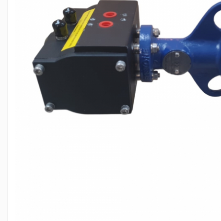
PIESE PUTZMEISTER
PIESE WAITZNGER
STATII DE BETOANE LIEBHERR
STATII DE BETOANE STETTER