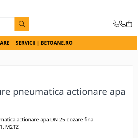
RARE
SERVICII | BETOANE.RO
ture pneumatica actionare apa
umatica actionare apa DN 25 dozare fina
M1, M2TZ