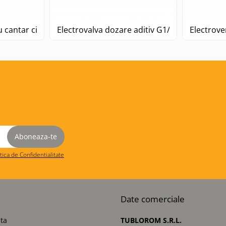
u cantar ciment
Electrovalva dozare aditiv G1/2
Electroven
itica de Confidentialitate
Date comerciale
ta
TUBLOROM S.R.L.