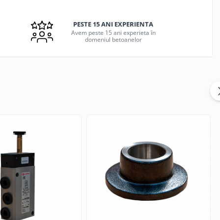
PESTE 15 ANI EXPERIENTA
Avem peste 15 ani experieta în
domeniul betoanelor