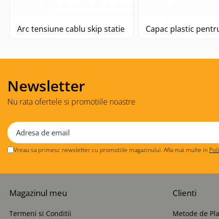
Arc tensiune cablu skip statie CP30
Capac plastic pentr
Newsletter
Nu rata ofertele si promotiile noastre
Vreau sa primesc newsletter cu promotiile magazinului. Afla mai multe in
Pol
Magazinul meu
Clienti
Termeni si Conditii
Metode de Pla