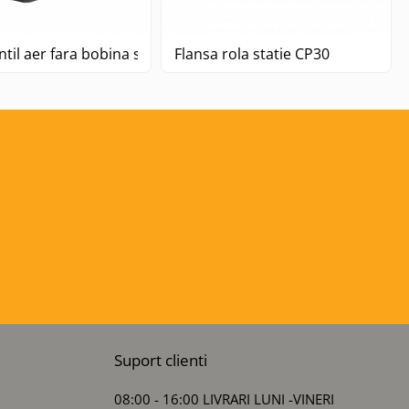
til aer fara bobina si site
Flansa rola statie CP30
Suport clienti
08:00 - 16:00 LIVRARI LUNI -VINERI