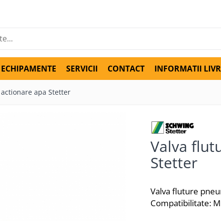
ECHIPAMENTE
SERVICII
CONTACT
INFORMATII LIV
 actionare apa Stetter
Valva flu
Stetter
Valva fluture pne
Compatibilitate: 