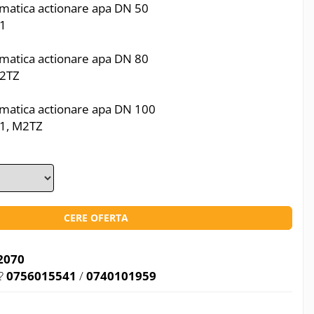
umatica actionare apa DN 50
M1
umatica actionare apa DN 80
M2TZ
umatica actionare apa DN 100
M1, M2TZ
CERE OFERTA
2070
?
0756015541
/
0740101959