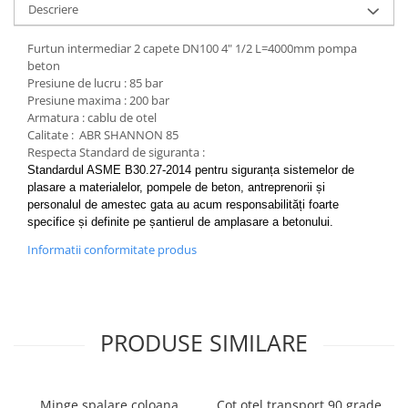
Descriere
Furtun intermediar 2 capete DN100 4" 1/2 L=4000mm pompa
beton
Presiune de lucru : 85 bar
Presiune maxima : 200 bar
Armatura : cablu de otel
Calitate : ABR SHANNON 85
Respecta Standard de siguranta :
Standardul ASME B30.27-2014 pentru siguranța sistemelor de
plasare a materialelor, pompele de beton, antreprenorii și
personalul de amestec gata au acum responsabilități foarte
specifice și definite pe șantierul de amplasare a betonului.
Informatii conformitate produs
PRODUSE SIMILARE
Minge spalare coloana
Cot otel transport 90 grade