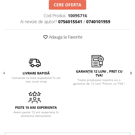
CERE OFERTA
Cod Produs:
10095716
Ai nevoie de ajutor?
0756015541
/
0740101959
Adauga la Favorite
GARANȚIE 12 LUNI , PRET CU
LIVRARE RAPIDĂ
TVA!
Comanda ta este expediată în cel
Toate produsele noastre au o
mai scurt timp
garanție de 12 luni! Preturi cu TVA !
PESTE 15 ANI EXPERIENTA
Avem peste 15 ani experieta în
domeniul betoanelor