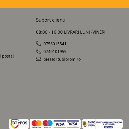
Suport clienti
08:00 - 16:00 LIVRARI LUNI -VINERI
0756015541
0740101959
d postal
piese@tublorom.ro