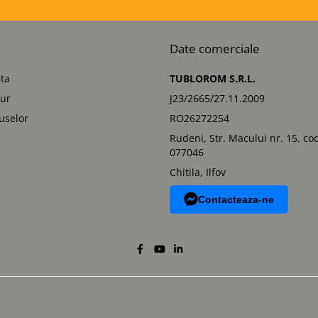
Date comerciale
ta
TUBLOROM S.R.L.
tur
J23/2665/27.11.2009
uselor
RO26272254
Rudeni, Str. Macului nr. 15, co
077046
Chitila, Ilfov
Contacteaza-ne