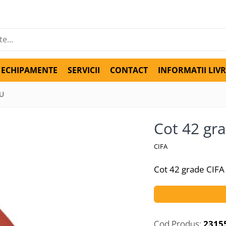
ECHIPAMENTE
SERVICII
CONTACT
INFORMATII LIV
LU
Cot 42 gr
CIFA
Cot 42 grade CIF
Cod Produs:
2315