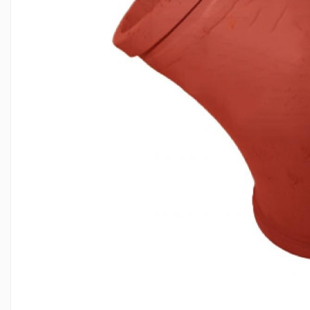
PIESE PUTZMEISTER
PIESE WAITZNGER
STATII DE BETOANE LIEBHERR
STATII DE BETOANE STETTER