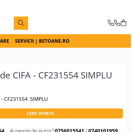
RARE
SERVICII | BETOANE.RO
ade CIFA - CF231554 SIMPLU
A - CF231554 SIMPLU
CERE OFERTA
54
Ai nevoie de ajutor?
0756015541
/
0740101959