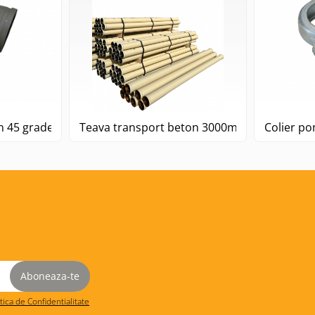
Cot pompa de beton 45 grade DN125 R=275
Teava transport beton 3000mm
itica de Confidentialitate