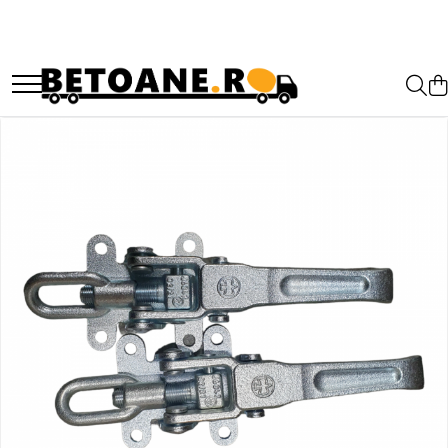
PIESE AUTOBETONIERE
AUTOBETONIERE STETTER
AUTOBETONIERE LIEBHERR
AUTOBETONIERE CIFA
AUTOBETONIERE KARENA
AUTOBETONIERE INTERMIX
AUTOBETONIERE PUTZMEISTER