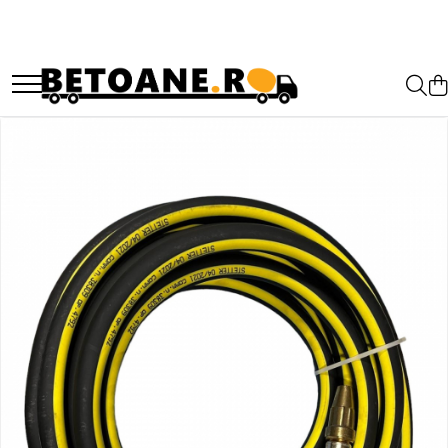
PIESE AUTOBETONIERE
AUTOBETONIERE STETTER
AUTOBETONIERE LIEBHERR
AUTOBETONIERE CIFA
AUTOBETONIERE KARENA
AUTOBETONIERE INTERMIX
AUTOBETONIERE PUTZMEISTER