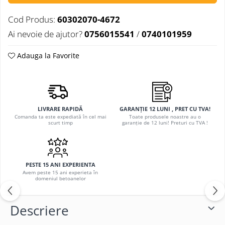
Cod Produs:
60302070-4672
Ai nevoie de ajutor?
0756015541
/
0740101959
Adauga la Favorite
LIVRARE RAPIDĂ
GARANȚIE 12 LUNI , PRET CU TVA!
Comanda ta este expediată în cel mai
Toate produsele noastre au o
scurt timp
garanție de 12 luni! Preturi cu TVA !
PESTE 15 ANI EXPERIENTA
Avem peste 15 ani experieta în
domeniul betoanelor
Descriere