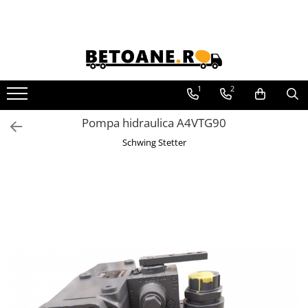
Piese de schimb
PIESE AUTOBETONIERE
1
2
AUTOBETONIERE STETTER
AUTOBETONIERE LIEBHERR
Pompa hidraulica A4VTG90
AUTOBETONIERE CIFA
Schwing Stetter
AUTOBETONIERE KARENA
AUTOBETONIERE INTERMIX
AUTOBETONIERE PUTZMEISTER
RECICLATOARE BETON STETTER
AUTOPOMPE SCHWING
POMPE STATIONARE SCHWING
PIESE MALAXOARE BHS-
SONTHOFEN
PIESE POMPE CIFA