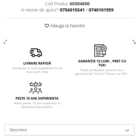
Cod Produs:
60304600
Ai nevoie de ajutor?
0756015541
/
0740101959
Adauga la Favorite
GARANȚIE 12 LUNI , PRET CU
LIVRARE RAPIDĂ
TVA!
Comanda ta este expediată în cel
Toate produsele noastre au o
mai scurt timp
garanție de 12 luni! Preturi cu TVA !
PESTE 15 ANI EXPERIENTA
Avem peste 15 ani experieta în
domeniul betoanelor
Descriere