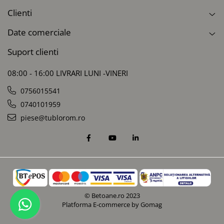
Clienti
Date comerciale
Suport clienti
08:00 - 16:00 LIVRARI LUNI -VINERI
0756015541
0740101959
piese@tublorom.ro
© Betoane.ro 2023
Platforma E-commerce by Gomag