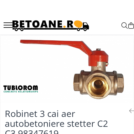
PIESE AUTOBETONIERE
AUTOBETONIERE STETTER
AUTOBETONIERE LIEBHERR
AUTOBETONIERE CIFA
AUTOBETONIERE KARENA
AUTOBETONIERE INTERMIX
AUTOBETONIERE PUTZMEISTER
Robinet 3 cai aer
autobetoniere stetter C2
C3 98347619