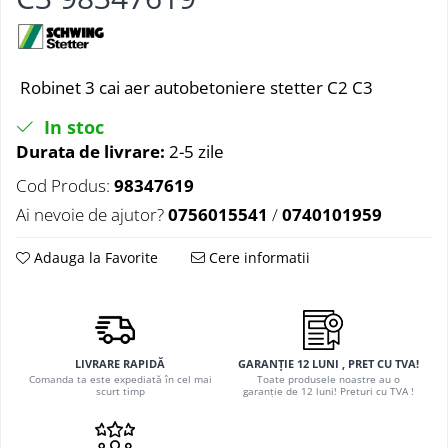
Robinet 3 cai aer autobetoniere stetter C2 C3
In stoc
Durata de livrare:
2-5 zile
Cod Produs:
98347619
Ai nevoie de ajutor?
0756015541
/
0740101959
Adauga la Favorite
Cere informatii
LIVRARE RAPIDĂ
GARANȚIE 12 LUNI , PRET CU TVA!
Comanda ta este expediată în cel mai
Toate produsele noastre au o
scurt timp
garanție de 12 luni! Preturi cu TVA !