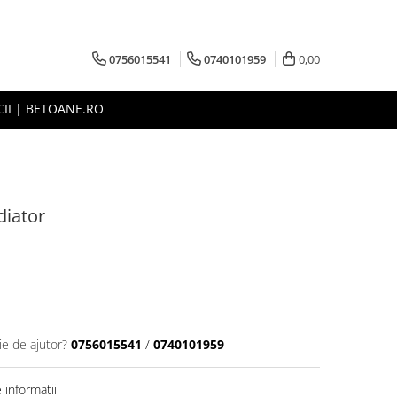
0756015541
0740101959
0,00
CII | BETOANE.RO
diator
ie de ajutor?
0756015541
/
0740101959
informatii