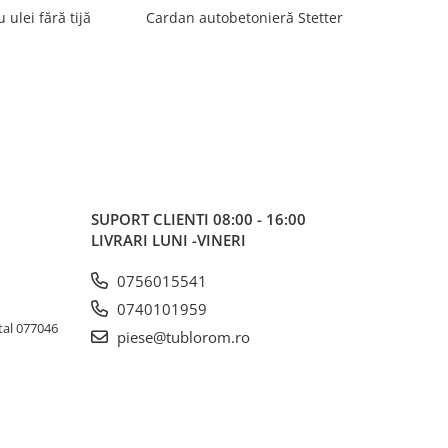
u ulei fără tijă
Cardan autobetonieră Stetter
Cot cu p
SUPORT CLIENTI
08:00 - 16:00
LIVRARI LUNI -VINERI
0756015541
0740101959
tal 077046
piese@tublorom.ro