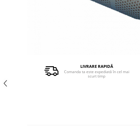
PIESE PUTZMEISTER
PIESE WAITZNGER
STATII DE BETOANE LIEBHERR
STATII DE BETOANE STETTER
LIVRARE RAPIDĂ
Comanda ta este expediată în cel mai
scurt timp