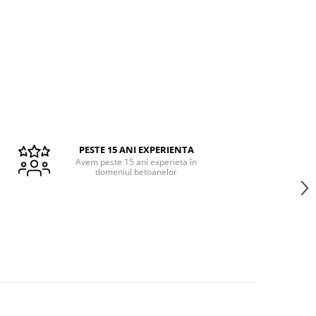
PESTE 15 ANI EXPERIENTA
Avem peste 15 ani experieta în
domeniul betoanelor