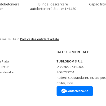
autobetonieră
Blindaj descărcare
Capac filtr
er
autobetonieră Stetter L=1450
la mai multe in
Politica de Confidentialitate
DATE COMERCIALE
 Plata
TUBLOROM S.R.L.
e Retur
J23/2665/27.11.2009
Produselor
RO26272254
Rudeni, Str. Macului nr. 15, cod pos
Chitila, Ilfov
Contacteaza-ne