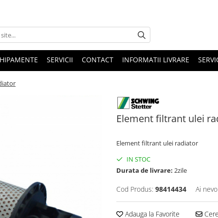
HIPAMENTE
SERVICII
CONTACT
INFORMATII LIVRARE
SERVI
diator
Element filtrant ulei ra
Element filtrant ulei radiator
IN STOC
Durata de livrare:
2zile
Cod Produs:
98414434
Ai nevo
Adauga la Favorite
Cere 