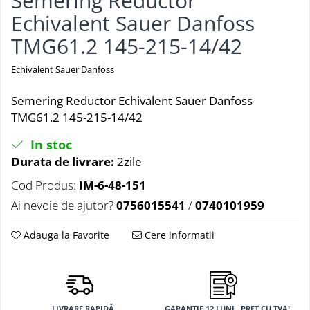
Semering Reductor
Echivalent Sauer Danfoss
TMG61.2 145-215-14/42
Echivalent Sauer Danfoss
Semering Reductor Echivalent Sauer Danfoss
TMG61.2 145-215-14/42
In stoc
Durata de livrare:
2zile
Cod Produs:
IM-6-48-151
Ai nevoie de ajutor?
0756015541
/
0740101959
Adauga la Favorite
Cere informatii
LIVRARE RAPIDĂ
GARANȚIE 12 LUNI , PRET CU TVA!