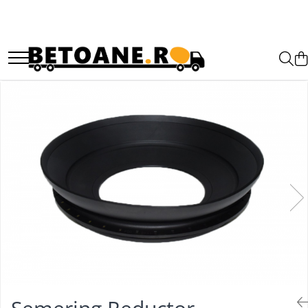
PIESE AUTOBETONIERE
AUTOBETONIERE STETTER
AUTOBETONIERE LIEBHERR
AUTOBETONIERE CIFA
AUTOBETONIERE KARENA
AUTOBETONIERE INTERMIX
AUTOBETONIERE PUTZMEISTER