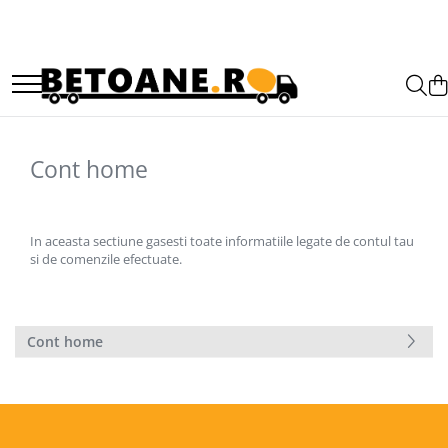
PIESE AUTOBETONIERE
AUTOBETONIERE STETTER
AUTOBETONIERE LIEBHERR
AUTOBETONIERE CIFA
Cont home
AUTOBETONIERE KARENA
AUTOBETONIERE INTERMIX
In aceasta sectiune gasesti toate informatiile legate de contul tau
AUTOBETONIERE PUTZMEISTER
si de comenzile efectuate.
Cont home