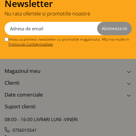
Newsletter
Nu rata ofertele si promotiile noastre
Vreau sa primesc newsletter cu promotiile magazinului. Afla mai multe in
Politica de Confidentialitate
Magazinul meu
Clienti
Date comerciale
Suport clienti
08:00 - 16:00 LIVRARI LUNI -VINERI
0756015541