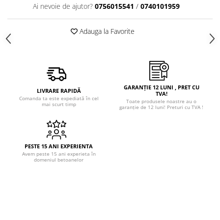
Ai nevoie de ajutor?
0756015541
/
0740101959
Adauga la Favorite
GARANȚIE 12 LUNI , PRET CU
LIVRARE RAPIDĂ
TVA!
Comanda ta este expediată în cel
Toate produsele noastre au o
mai scurt timp
garanție de 12 luni! Preturi cu TVA !
PESTE 15 ANI EXPERIENTA
Avem peste 15 ani experieta în
domeniul betoanelor