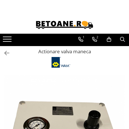
PIESE AUTOBETONIERE
AUTOBETONIERE STETTER
AUTOBETONIERE LIEBHERR
1
2
AUTOBETONIERE CIFA
Actionare valva maneca
AUTOBETONIERE KARENA
AUTOBETONIERE INTERMIX
AUTOBETONIERE PUTZMEISTER