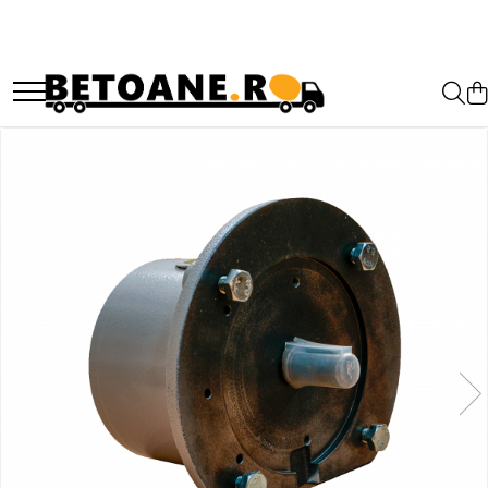
PIESE AUTOBETONIERE
AUTOBETONIERE STETTER
AUTOBETONIERE LIEBHERR
AUTOBETONIERE CIFA
AUTOBETONIERE KARENA
AUTOBETONIERE INTERMIX
AUTOBETONIERE PUTZMEISTER