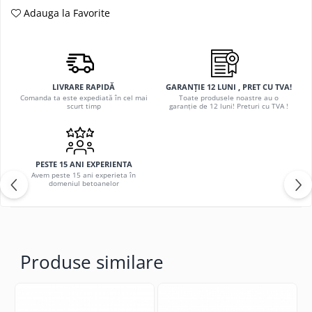
Adauga la Favorite
LIVRARE RAPIDĂ
GARANȚIE 12 LUNI , PRET CU TVA!
Comanda ta este expediată în cel mai
Toate produsele noastre au o
scurt timp
garanție de 12 luni! Preturi cu TVA !
PESTE 15 ANI EXPERIENTA
Avem peste 15 ani experieta în
domeniul betoanelor
Produse similare