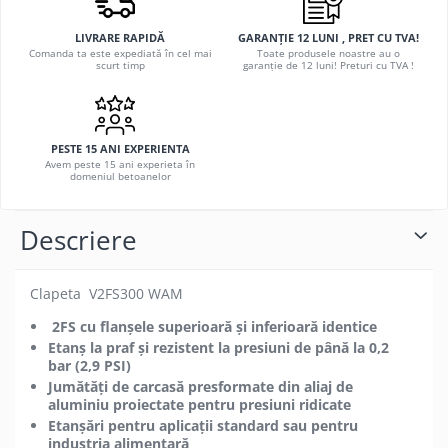
LIVRARE RAPIDĂ
GARANȚIE 12 LUNI , PRET CU TVA!
Comanda ta este expediată în cel mai
Toate produsele noastre au o
scurt timp
garanție de 12 luni! Preturi cu TVA !
PESTE 15 ANI EXPERIENTA
Avem peste 15 ani experieta în
domeniul betoanelor
Descriere
Clapeta V2FS300 WAM
2FS cu flanşele superioară şi inferioară identice
Etanş la praf şi rezistent la presiuni de până la 0,2
bar (2,9 PSI)
Jumătăţi de carcasă presformate din aliaj de
aluminiu proiectate pentru presiuni ridicate
Etanşări pentru aplicaţii standard sau pentru
industria alimentară