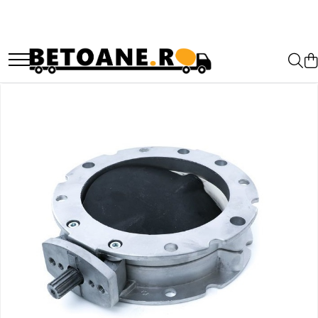
PIESE AUTOBETONIERE
AUTOBETONIERE STETTER
AUTOBETONIERE LIEBHERR
AUTOBETONIERE CIFA
AUTOBETONIERE KARENA
AUTOBETONIERE INTERMIX
AUTOBETONIERE PUTZMEISTER