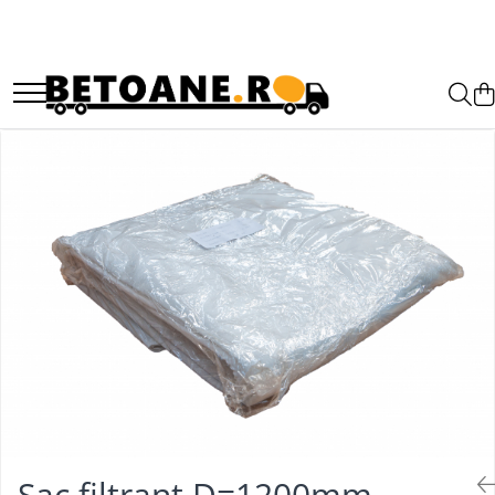
PIESE AUTOBETONIERE
AUTOBETONIERE STETTER
AUTOBETONIERE LIEBHERR
AUTOBETONIERE CIFA
AUTOBETONIERE KARENA
AUTOBETONIERE INTERMIX
AUTOBETONIERE PUTZMEISTER
Sac filtrant D=1200mm