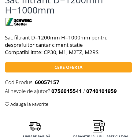
H=1000mm
Sac filtrant D=1200mm H=1000mm pentru
desprafuitor cantar ciment statie
Compatibilitate: CP30, M1, M2TZ, M2RS
CERE OFERTA
Cod Produs:
60057157
Ai nevoie de ajutor?
0756015541
/
0740101959
Adauga la Favorite
LIVRARE RAPIDĂ
GARANȚIE 12 LUNI , PRET CU TVA!