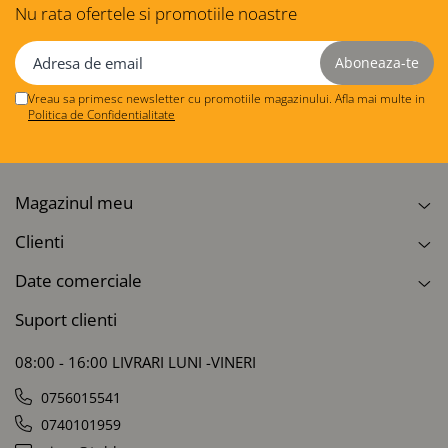
Nu rata ofertele si promotiile noastre
Vreau sa primesc newsletter cu promotiile magazinului. Afla mai multe in
Politica de Confidentialitate
Magazinul meu
Clienti
Date comerciale
Suport clienti
08:00 - 16:00 LIVRARI LUNI -VINERI
0756015541
0740101959