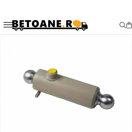
PIESE AUTOBETONIERE
AUTOBETONIERE STETTER
AUTOBETONIERE LIEBHERR
AUTOBETONIERE CIFA
AUTOBETONIERE KARENA
AUTOBETONIERE INTERMIX
AUTOBETONIERE PUTZMEISTER