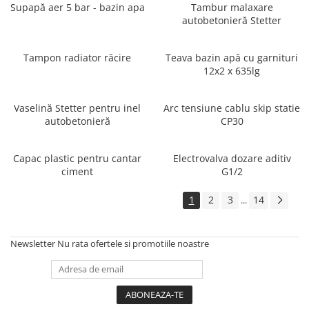
Supapă aer 5 bar - bazin apa
Tambur malaxare
autobetonieră Stetter
Tampon radiator răcire
Teava bazin apă cu garnituri
12x2 x 635lg
Vaselină Stetter pentru inel
Arc tensiune cablu skip statie
autobetonieră
CP30
Capac plastic pentru cantar
Electrovalva dozare aditiv
ciment
G1/2
1
2
3
14
...
Newsletter
Nu rata ofertele si promotiile noastre