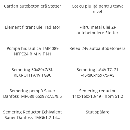
Cardan autobetonieră Stetter
Cot cu piuliță pentru țeavă
PIESE PUTZMEISTER
nivel
PIESE WAITZNGER
STATII DE BETOANE LIEBHERR
Element filtrant ulei radiator
Filtru metal ulei ZF
STATII DE BETOANE STETTER
autobetoniere Stetter
Pompa hidraulică TMP 089
Releu 24v autoautobetonieră
NFPE24 R M N F N1
Semering 50x80x7/5f.
Semering f.A4V TG 71
REXROTH A4V TG90
-45x80x45x7/5-AS
Semering pompă Sauer
Semering reductor
DanfossTMP089 65x97x7.5/9.5
110x160x13/49 - hpm 51.2
Semering Reductor Echivalent
Stuț spălare
Sauer Danfoss TMG61.2 145-
215-14/42