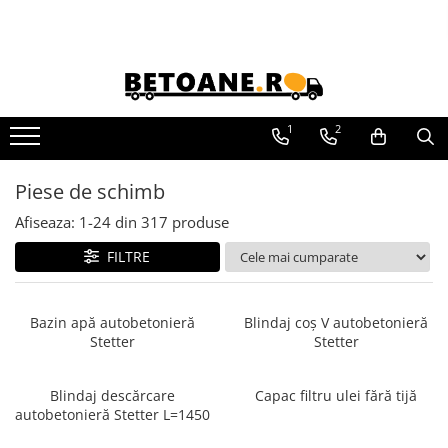
Piese de schimb
PIESE AUTOBETONIERE
1
2
AUTOBETONIERE STETTER
AUTOBETONIERE LIEBHERR
Piese de schimb
AUTOBETONIERE CIFA
Afiseaza:
1-
24
din
317
produse
AUTOBETONIERE KARENA
FILTRE
AUTOBETONIERE INTERMIX
AUTOBETONIERE PUTZMEISTER
RECICLATOARE BETON STETTER
Bazin apă autobetonieră
Blindaj coș V autobetonieră
Stetter
Stetter
AUTOPOMPE SCHWING
POMPE STATIONARE SCHWING
Blindaj descărcare
Capac filtru ulei fără tijă
PIESE MALAXOARE BHS-
autobetonieră Stetter L=1450
SONTHOFEN
PIESE POMPE CIFA