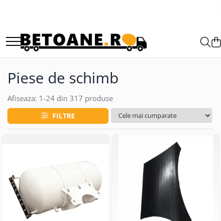
PIESE AUTOBETONIERE
AUTOBETONIERE STETTER
AUTOBETONIERE LIEBHERR
Piese de schimb
AUTOBETONIERE CIFA
AUTOBETONIERE KARENA
Afiseaza:
1-
24
din
317
produse
AUTOBETONIERE INTERMIX
FILTRE
AUTOBETONIERE PUTZMEISTER