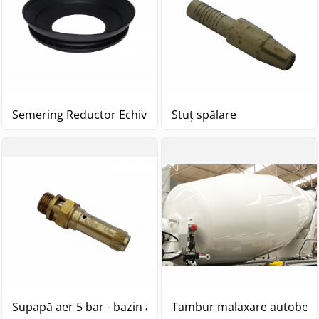
Semering Reductor Echivalent Sauer Danfoss TMG61
Stuț spălare
Supapă aer 5 bar - bazin apa
Tambur malaxare autobeton