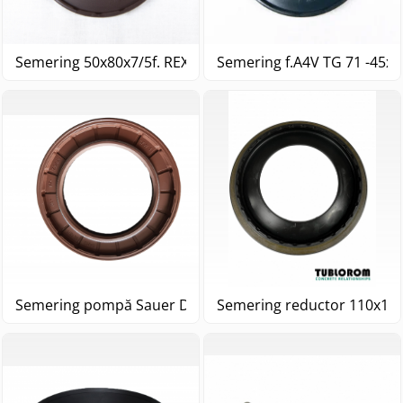
Semering 50x80x7/5f. REXROTH A4V TG90
Semering f.A4V TG 71 -
Semering reductor 110x160
Semering pompă Sauer DanfossTMP089 65x97x7.5/9.5