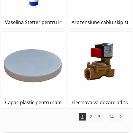
Vaselină Stetter pentru inel autobetonieră
Arc tensiune cablu skip sta
Capac plastic pentru cantar ciment
Electrovalva dozare aditiv 
1
2
3
14
...