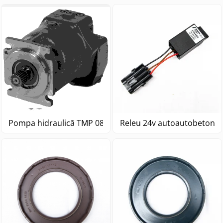
Pompa hidraulică TMP 089 NFPE24 R M N F N1
Releu 24v autoautobetonie