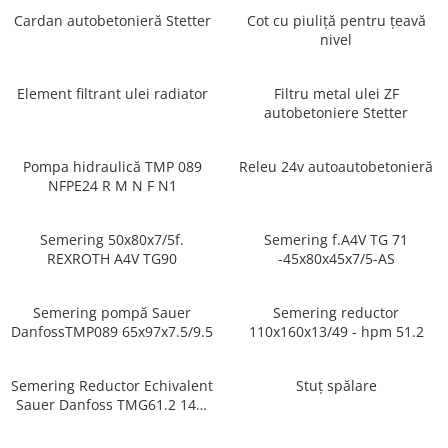
Cardan autobetonieră Stetter
Cot cu piuliță pentru țeavă
nivel
Element filtrant ulei radiator
Filtru metal ulei ZF
autobetoniere Stetter
Pompa hidraulică TMP 089
Releu 24v autoautobetonieră
NFPE24 R M N F N1
Semering 50x80x7/5f.
Semering f.A4V TG 71
REXROTH A4V TG90
-45x80x45x7/5-AS
Semering pompă Sauer
Semering reductor
DanfossTMP089 65x97x7.5/9.5
110x160x13/49 - hpm 51.2
Semering Reductor Echivalent
Stuț spălare
Sauer Danfoss TMG61.2 145-
215-14/42