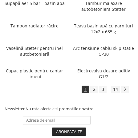
Supapă aer 5 bar - bazin apa
Tambur malaxare
autobetonieră Stetter
Tampon radiator răcire
Teava bazin apă cu garnituri
12x2 x 635lg
Vaselină Stetter pentru inel
Arc tensiune cablu skip statie
autobetonieră
CP30
Capac plastic pentru cantar
Electrovalva dozare aditiv
ciment
G1/2
1
2
3
14
...
Newsletter
Nu rata ofertele si promotiile noastre