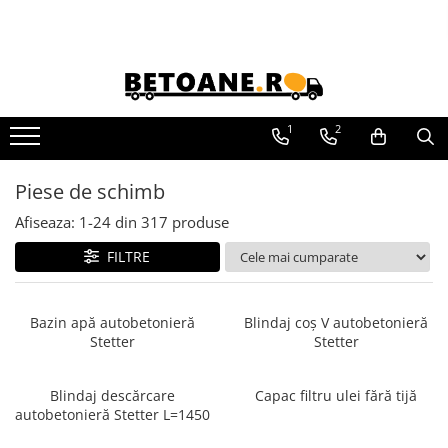
PIESE AUTOBETONIERE
AUTOBETONIERE STETTER
AUTOBETONIERE LIEBHERR
1
2
AUTOBETONIERE CIFA
Piese de schimb
AUTOBETONIERE KARENA
Afiseaza:
1-
24
din
317
produse
AUTOBETONIERE INTERMIX
AUTOBETONIERE PUTZMEISTER
FILTRE
Bazin apă autobetonieră
Blindaj coș V autobetonieră
Stetter
Stetter
Blindaj descărcare
Capac filtru ulei fără tijă
autobetonieră Stetter L=1450