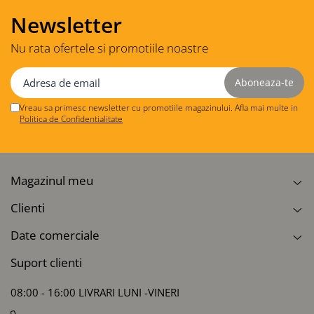
Newsletter
Nu rata ofertele si promotiile noastre
Vreau sa primesc newsletter cu promotiile magazinului. Afla mai multe in
Politica de Confidentialitate
Magazinul meu
Clienti
Date comerciale
Suport clienti
08:00 - 16:00 LIVRARI LUNI -VINERI