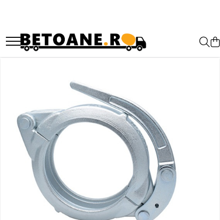
PIESE AUTOBETONIERE
AUTOBETONIERE STETTER
AUTOBETONIERE LIEBHERR
AUTOBETONIERE CIFA
AUTOBETONIERE KARENA
AUTOBETONIERE INTERMIX
AUTOBETONIERE PUTZMEISTER