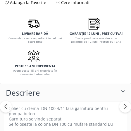
Adauga la Favorite
Cere informatii
LIVRARE RAPIDĂ
GARANȚIE 12 LUNI , PRET CU TVA!
Comanda ta este expediată în cel mai
Toate produsele noastre au o
scurt timp
garanție de 12 luni! Preturi cu TVA !
PESTE 15 ANI EXPERIENTA
Avem peste 15 ani experieta în
domeniul betoanelor
Descriere
Colier cu clema DN 100 4/1" fara garnitura pentru
pompa beton
Garnitura se vinde separat
Se foloseste la colona DN 100 cu mufare standard EU