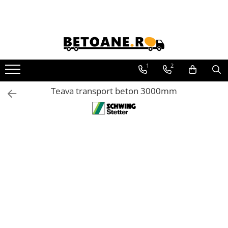
Piese de schimb
PIESE AUTOBETONIERE
1
2
AUTOBETONIERE STETTER
AUTOBETONIERE LIEBHERR
Teava transport beton 3000mm
AUTOBETONIERE CIFA
AUTOBETONIERE KARENA
AUTOBETONIERE INTERMIX
AUTOBETONIERE PUTZMEISTER
RECICLATOARE BETON STETTER
AUTOPOMPE SCHWING
POMPE STATIONARE SCHWING
PIESE MALAXOARE BHS-
SONTHOFEN
PIESE POMPE CIFA