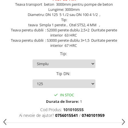
Teava transport beton 3000mm pentru pompe de beton
Lungime: 3000mm
Diametru: DN 125 5 1./2 sau DN 100 4 1/2 ,
Tip:
teava Simpla 1 perete , Otel ST52, 4 MM ,
Teava peretu dublii : S2000 perete dublu 2,5+2 Duritate perete
interior 63 HRC
Teava peretu dublii : S3000 perete dublu 3+1,5 Duritate perete
interior 67 HRC
Tip
:
Tip DN
:
IN STOC
Durata de livrare:
1
Cod Produs:
101010S55
Ai nevoie de ajutor?
0756015541
/
0740101959