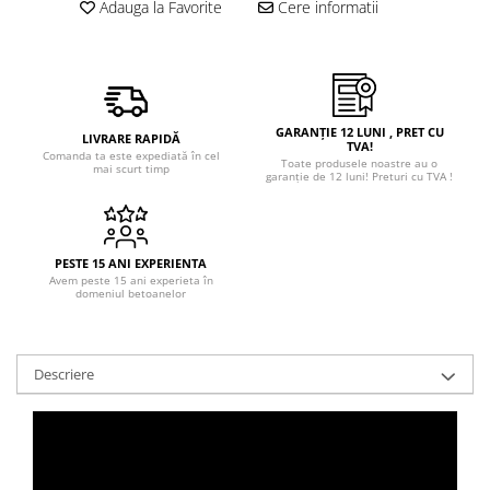
Adauga la Favorite
Cere informatii
GARANȚIE 12 LUNI , PRET CU
LIVRARE RAPIDĂ
TVA!
Comanda ta este expediată în cel
Toate produsele noastre au o
mai scurt timp
garanție de 12 luni! Preturi cu TVA !
PESTE 15 ANI EXPERIENTA
Avem peste 15 ani experieta în
domeniul betoanelor
Descriere