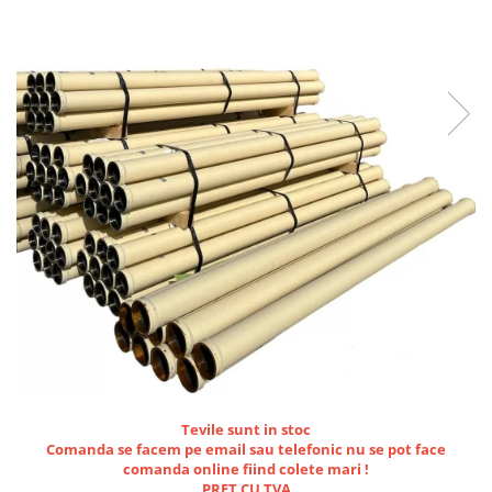
PIESE PUTZMEISTER
PIESE WAITZNGER
STATII DE BETOANE LIEBHERR
STATII DE BETOANE STETTER
Tevile sunt in stoc
Comanda se facem pe email sau telefonic nu se pot face
comanda online fiind colete mari !
PRET CU TVA