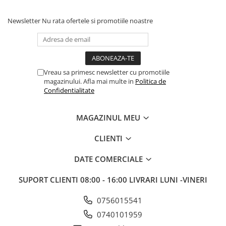
Teava peretu dublii : S3000 perete dublu 3+1,5 Duritate perete
interior 67 HRC
Newsletter
Nu rata ofertele si promotiile noastre
Vreau sa primesc newsletter cu promotiile
magazinului. Afla mai multe in
Politica de
Confidentialitate
MAGAZINUL MEU
CLIENTI
DATE COMERCIALE
SUPORT CLIENTI
08:00 - 16:00 LIVRARI LUNI -VINERI
0756015541
0740101959