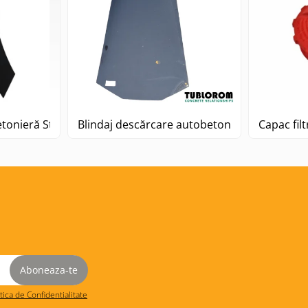
etonieră Stetter
Blindaj descărcare autobetonieră Stetter L=
Capac filt
itica de Confidentialitate