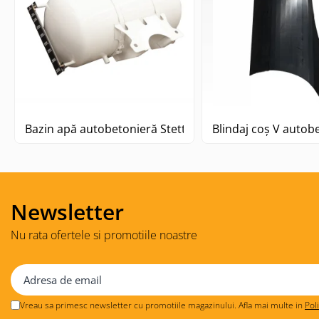
Bazin apă autobetonieră Stetter
Blindaj coș V autob
Newsletter
Nu rata ofertele si promotiile noastre
Vreau sa primesc newsletter cu promotiile magazinului. Afla mai multe in
Pol