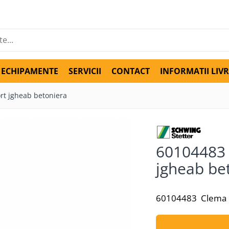
ECHIPAMENTE
SERVICII
CONTACT
INFORMATII LIV
rt jgheab betoniera
60104483 
jgheab be
60104483 Clema b