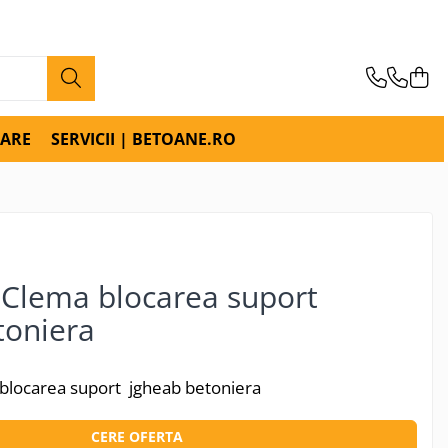
RARE
SERVICII | BETOANE.RO
Clema blocarea suport
toniera
locarea suport jgheab betoniera
CERE OFERTA