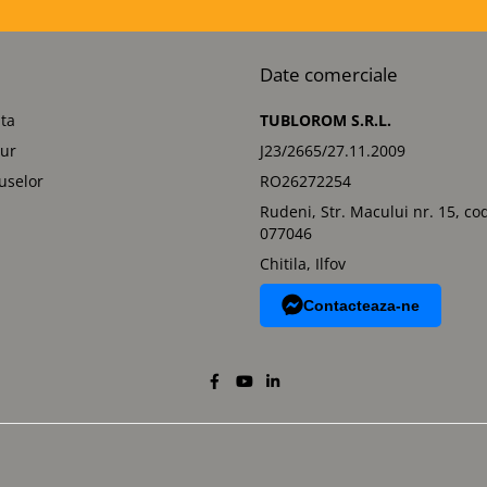
Date comerciale
ta
TUBLOROM S.R.L.
tur
J23/2665/27.11.2009
uselor
RO26272254
Rudeni, Str. Macului nr. 15, co
077046
Chitila, Ilfov
Contacteaza-ne