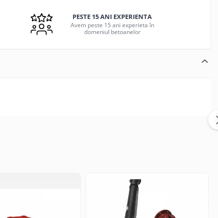
PESTE 15 ANI EXPERIENTA
Avem peste 15 ani experieta în
domeniul betoanelor