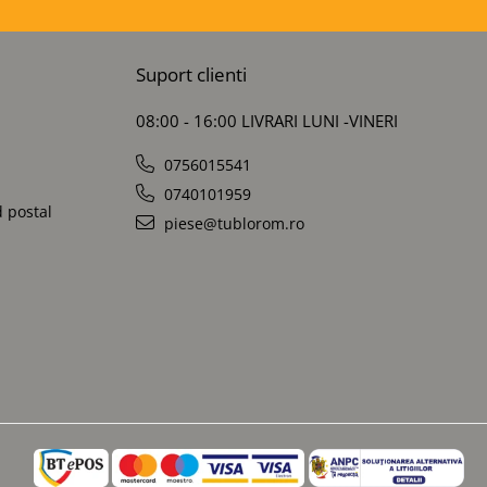
Suport clienti
08:00 - 16:00 LIVRARI LUNI -VINERI
0756015541
0740101959
d postal
piese@tublorom.ro