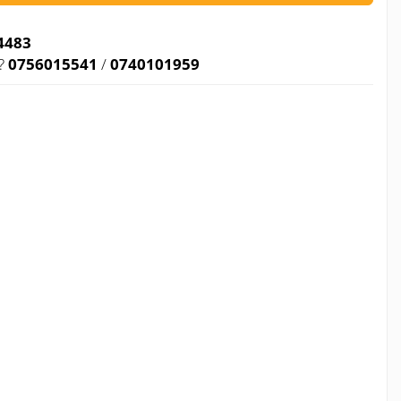
4483
?
0756015541
/
0740101959