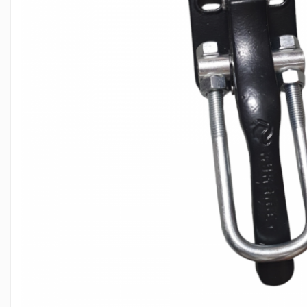
PIESE PUTZMEISTER
PIESE WAITZNGER
STATII DE BETOANE LIEBHERR
STATII DE BETOANE STETTER