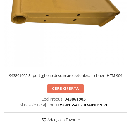
PIESE PUTZMEISTER
PIESE WAITZNGER
STATII DE BETOANE LIEBHERR
STATII DE BETOANE STETTER
943861905 Suport jgheab descarcare betoniera Liebherr HTM 904
CERE OFERTA
Cod Produs:
943861905
Ai nevoie de ajutor?
0756015541
/
0740101959
Adauga la Favorite