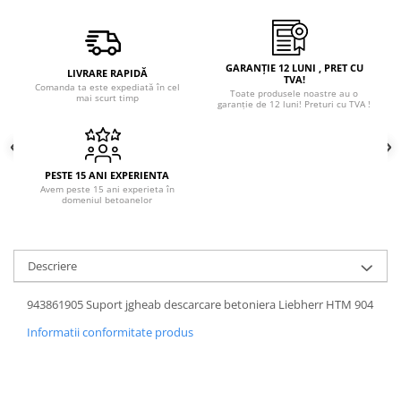
GARANȚIE 12 LUNI , PRET CU
LIVRARE RAPIDĂ
TVA!
Comanda ta este expediată în cel
Toate produsele noastre au o
mai scurt timp
garanție de 12 luni! Preturi cu TVA !
PESTE 15 ANI EXPERIENTA
Avem peste 15 ani experieta în
domeniul betoanelor
Descriere
943861905 Suport jgheab descarcare betoniera Liebherr HTM 904
Informatii conformitate produs