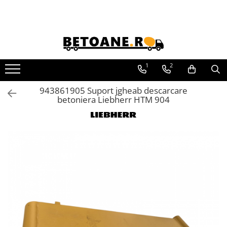
Piese de schimb
PIESE AUTOBETONIERE
1
2
AUTOBETONIERE STETTER
AUTOBETONIERE LIEBHERR
943861905 Suport jgheab descarcare
betoniera Liebherr HTM 904
AUTOBETONIERE CIFA
AUTOBETONIERE KARENA
AUTOBETONIERE INTERMIX
AUTOBETONIERE PUTZMEISTER
RECICLATOARE BETON STETTER
AUTOPOMPE SCHWING
POMPE STATIONARE SCHWING
PIESE MALAXOARE BHS-
SONTHOFEN
PIESE POMPE CIFA