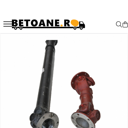
PIESE AUTOBETONIERE
AUTOBETONIERE STETTER
AUTOBETONIERE LIEBHERR
AUTOBETONIERE CIFA
AUTOBETONIERE KARENA
AUTOBETONIERE INTERMIX
AUTOBETONIERE PUTZMEISTER