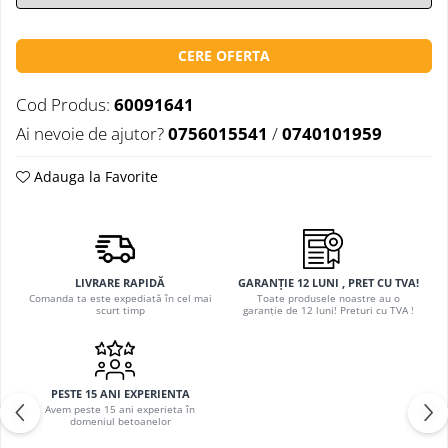
CERE OFERTA
Cod Produs:
60091641
Ai nevoie de ajutor?
0756015541
/
0740101959
Adauga la Favorite
LIVRARE RAPIDĂ
GARANȚIE 12 LUNI , PRET CU TVA!
Comanda ta este expediată în cel mai
Toate produsele noastre au o
scurt timp
garanție de 12 luni! Preturi cu TVA !
PESTE 15 ANI EXPERIENTA
Avem peste 15 ani experieta în
domeniul betoanelor