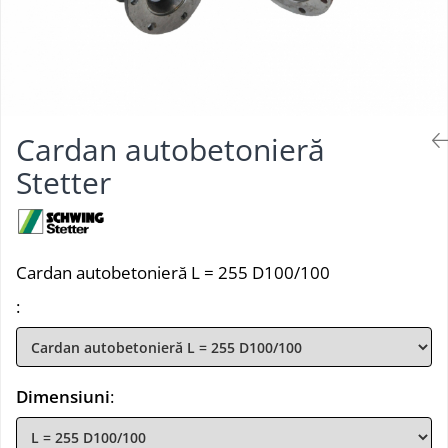
Cardan autobetonieră
Stetter
Cardan autobetonieră L = 255 D100/100
:
Dimensiuni
: