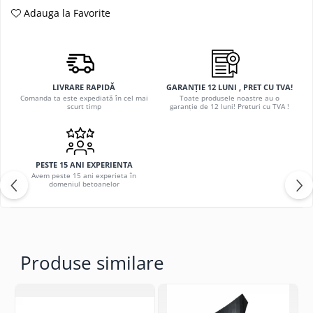
Adauga la Favorite
LIVRARE RAPIDĂ
GARANȚIE 12 LUNI , PRET CU TVA!
Comanda ta este expediată în cel mai
Toate produsele noastre au o
scurt timp
garanție de 12 luni! Preturi cu TVA !
PESTE 15 ANI EXPERIENTA
Avem peste 15 ani experieta în
domeniul betoanelor
Produse similare