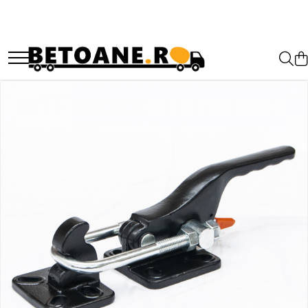
PIESE AUTOBETONIERE
AUTOBETONIERE STETTER
AUTOBETONIERE LIEBHERR
AUTOBETONIERE CIFA
AUTOBETONIERE KARENA
AUTOBETONIERE INTERMIX
AUTOBETONIERE PUTZMEISTER