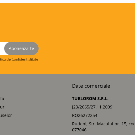
itica de Confidentialitate
Date comerciale
ta
TUBLOROM S.R.L.
tur
J23/2665/27.11.2009
uselor
RO26272254
Rudeni, Str. Macului nr. 15, co
077046