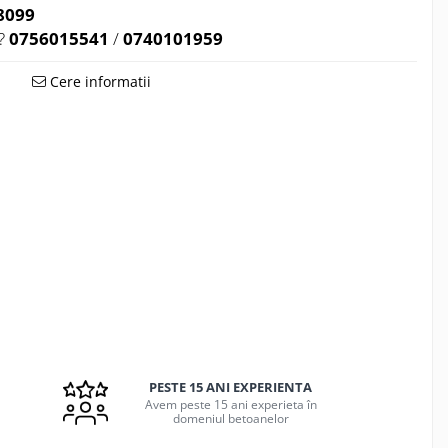
8099
?
0756015541
/
0740101959
Cere informatii
PESTE 15 ANI EXPERIENTA
Avem peste 15 ani experieta în
domeniul betoanelor