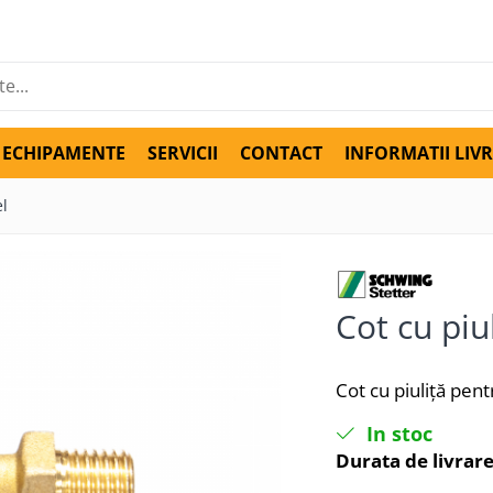
ECHIPAMENTE
SERVICII
CONTACT
INFORMATII LIV
el
Cot cu piu
Cot cu piuliță pen
In stoc
Durata de livrare