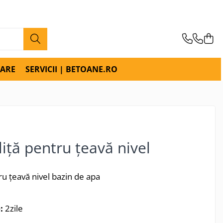
RARE
SERVICII | BETOANE.RO
liță pentru țeavă nivel
tru țeavă nivel bazin de apa
:
2zile