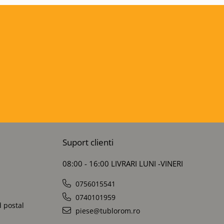
Suport clienti
08:00 - 16:00 LIVRARI LUNI -VINERI
0756015541
0740101959
d postal
piese@tublorom.ro