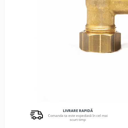
PIESE PUTZMEISTER
PIESE WAITZNGER
STATII DE BETOANE LIEBHERR
STATII DE BETOANE STETTER
LIVRARE RAPIDĂ
Comanda ta este expediată în cel mai
scurt timp