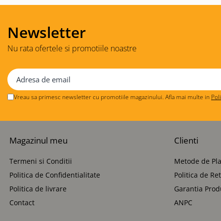
Newsletter
Nu rata ofertele si promotiile noastre
Vreau sa primesc newsletter cu promotiile magazinului. Afla mai multe in
Pol
Magazinul meu
Clienti
Termeni si Conditii
Metode de Pla
Politica de Confidentialitate
Politica de Re
Politica de livrare
Garantia Prod
Contact
ANPC