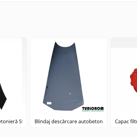
etonieră Stetter
Blindaj descărcare autobetonieră Stetter L=
Capac filt