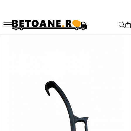
PIESE AUTOBETONIERE
AUTOBETONIERE STETTER
AUTOBETONIERE LIEBHERR
AUTOBETONIERE CIFA
AUTOBETONIERE KARENA
AUTOBETONIERE INTERMIX
AUTOBETONIERE PUTZMEISTER