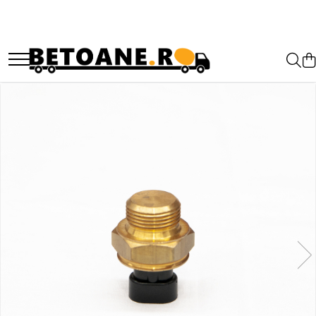
PIESE AUTOBETONIERE
AUTOBETONIERE STETTER
AUTOBETONIERE LIEBHERR
AUTOBETONIERE CIFA
AUTOBETONIERE KARENA
AUTOBETONIERE INTERMIX
AUTOBETONIERE PUTZMEISTER