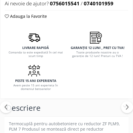
Ai nevoie de ajutor?
0756015541
/
0740101959
Adauga la Favorite
LIVRARE RAPIDĂ
GARANȚIE 12 LUNI , PRET CU TVA!
Comanda ta este expediată în cel mai
Toate produsele noastre au o
scurt timp
garanție de 12 luni! Preturi cu TVA !
PESTE 15 ANI EXPERIENTA
Avem peste 15 ani experieta în
domeniul betoanelor
Descriere
Termocuplă pentru autobetoniere cu reductor ZF PLM9,
PLM 7 Produsul se montează direct pe reductor