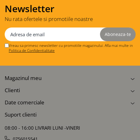
Newsletter
Nu rata ofertele si promotiile noastre
Vreau sa primesc newsletter cu promotiile magazinului. Afla mai multe in
Politica de Confidentialitate
Magazinul meu
Clienti
Date comerciale
Suport clienti
08:00 - 16:00 LIVRARI LUNI -VINERI
0756015541