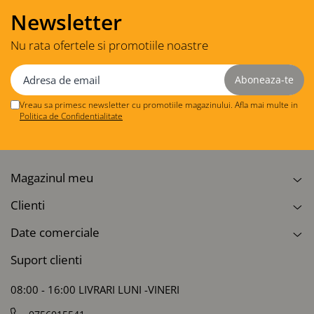
Newsletter
Nu rata ofertele si promotiile noastre
Vreau sa primesc newsletter cu promotiile magazinului. Afla mai multe in
Politica de Confidentialitate
Magazinul meu
Clienti
Date comerciale
Suport clienti
08:00 - 16:00 LIVRARI LUNI -VINERI