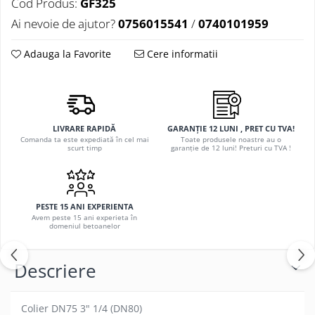
Cod Produs:
GF325
Ai nevoie de ajutor?
0756015541
/
0740101959
Adauga la Favorite
Cere informatii
LIVRARE RAPIDĂ
GARANȚIE 12 LUNI , PRET CU TVA!
Comanda ta este expediată în cel mai
Toate produsele noastre au o
scurt timp
garanție de 12 luni! Preturi cu TVA !
PESTE 15 ANI EXPERIENTA
Avem peste 15 ani experieta în
domeniul betoanelor
Descriere
Colier DN75 3" 1/4 (DN80)