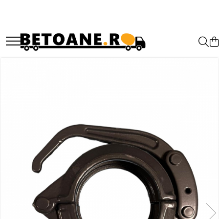
PIESE AUTOBETONIERE
AUTOBETONIERE STETTER
AUTOBETONIERE LIEBHERR
AUTOBETONIERE CIFA
AUTOBETONIERE KARENA
AUTOBETONIERE INTERMIX
AUTOBETONIERE PUTZMEISTER