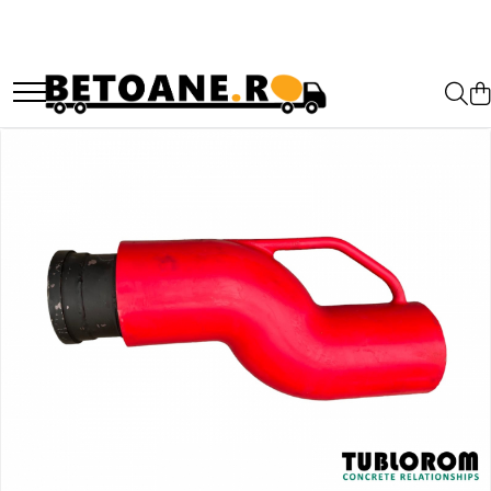
PIESE AUTOBETONIERE
AUTOBETONIERE STETTER
AUTOBETONIERE LIEBHERR
AUTOBETONIERE CIFA
AUTOBETONIERE KARENA
AUTOBETONIERE INTERMIX
AUTOBETONIERE PUTZMEISTER