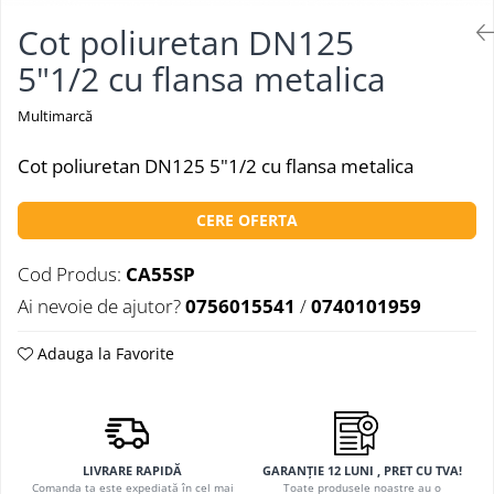
Cot poliuretan DN125
5"1/2 cu flansa metalica
Multimarcă
Cot poliuretan DN125 5"1/2 cu flansa metalica
CERE OFERTA
Cod Produs:
CA55SP
Ai nevoie de ajutor?
0756015541
/
0740101959
Adauga la Favorite
LIVRARE RAPIDĂ
GARANȚIE 12 LUNI , PRET CU TVA!
Comanda ta este expediată în cel mai
Toate produsele noastre au o