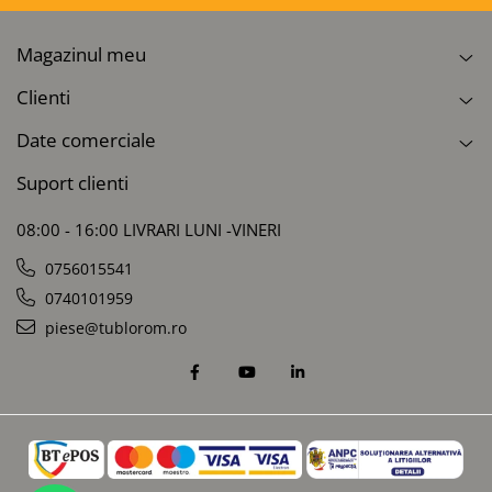
Magazinul meu
Clienti
Date comerciale
Suport clienti
08:00 - 16:00 LIVRARI LUNI -VINERI
0756015541
0740101959
piese@tublorom.ro