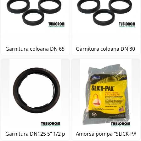
Garnitura coloana DN 65 3 " pompa beton
Garnitura coloana DN 80 4
Garnitura DN125 5" 1/2 pentru cot (mobila) cu inima - M
Amorsa pompa "SLICK-PAK