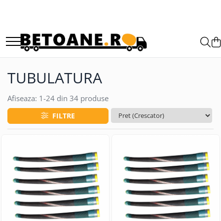
PIESE AUTOBETONIERE
AUTOBETONIERE STETTER
AUTOBETONIERE LIEBHERR
TUBULATURA
AUTOBETONIERE CIFA
AUTOBETONIERE KARENA
Afiseaza:
1-
24
din
34
produse
AUTOBETONIERE INTERMIX
FILTRE
AUTOBETONIERE PUTZMEISTER