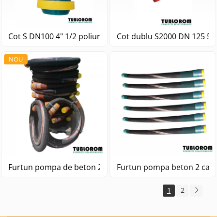
Cot S DN100 4" 1/2 poliuretan
Co
NOU
Furtun pompa beton 2 cap
Furtun pompa de beton 2 capete DN65 3" 5m
1
2