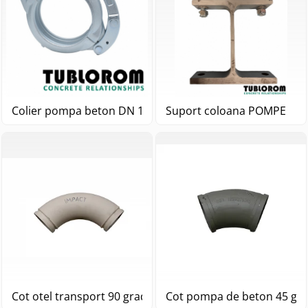
Colier pompa beton DN 125 5" 1/2
Suport coloana POMPE
Cot otel transport 90 grade DN125