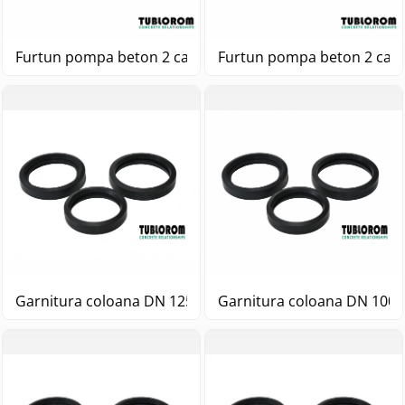
Furtun 
Garnitura coloana DN 125 5 1/2 pompa beton
Garnitura coloana DN 100 